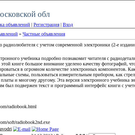
осковской обл
ка объявлений
|
Регистрация
|
Вход
ъявлений
»
Частные объявления
 радиолюбителя с учетом современной электроники (2-е издани
тронного учебника подробно познакомит читателя с радиодетал
 этой книге большое внимание уделено качеству фотографий, 
роваться в огромном количестве электронных компонентов. Как
альные схемы, пользоваться измерительным прибором, как стре
 платы и многому другому. Эта версия электронного учебника з
м был подвержен текст и программный интерфейс книги с учет
com/radiobook.html
com/soft/radiobook2nd.exe
avodri