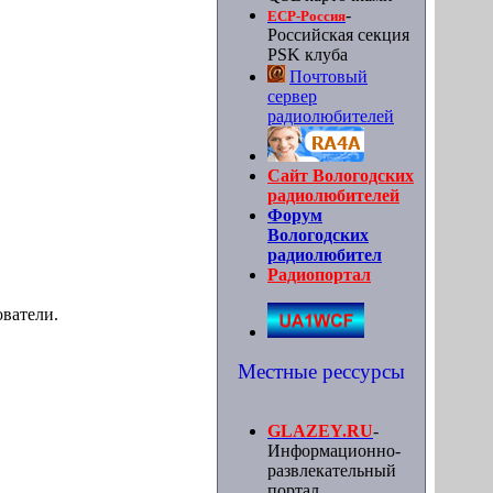
-
ЕСР-Россия
Российская секция
PSK клуба
Почтовый
сервер
радиолюбителей
Сайт Вологодских
радиолюбителей
Форум
Вологодских
радиолюбител
Радиопортал
ователи.
Местные рессурсы
GLAZEY.RU
-
Информационно-
развлекательный
портал