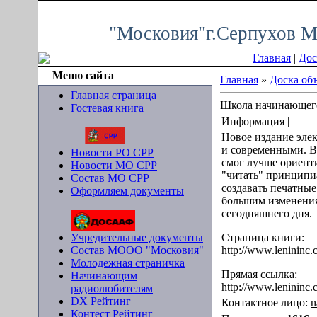
Суббота, 08.08.2026, 01:00
"Московия"г.Серпухов М
Главная
|
Дос
Меню сайта
Главная
»
Доска об
Главная страница
Школа начинающего
Гостевая книга
Информация |
Новое издание элек
и современными. В
Новости РО СРР
смог лучше ориенти
Новости МО СРР
"читать" принципи
Состав МО СРР
создавать печатные
Оформляем документы
большим изменения
сегодняшнего дня.
Учредительные документы
Страница книги:
Состав МООО "Московия"
http://www.lenininc.
Молодежная страничка
Прямая ссылка:
Начинающим
http://www.lenininc.
радиолюбителям
DX Рейтинг
Контактное лицо:
n
Контест Рейтинг