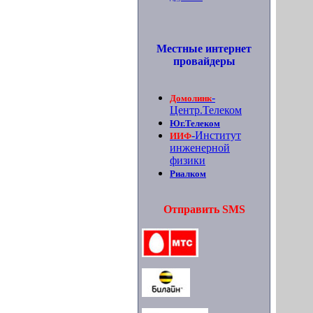
Местные интернет
провайдеры
-
Домолинк
Центр.Телеком
Юг.Телеком
-Институт
ИИФ
инженерной
физики
Риалком
Отправить SMS