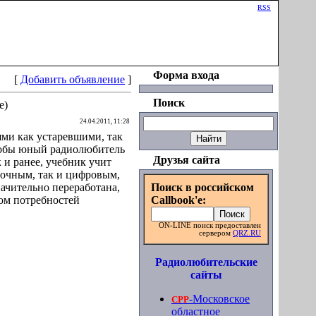
Приветствую Вас
Гость
|
RSS
Форма входа
[
Добавить объявление
]
Поиск
е)
24.04.2011, 11:28
ями как устаревшими, так
чтобы юный радиолюбитель
Друзья сайта
 и ранее, учебник учит
лочным, так и цифровым,
начительно переработана,
Поиск в российском
ом потребностей
Callbook'e:
ON-LINE поиск предоставлен
сервером
QRZ.RU
Радиолюбительские
сайты
-Московское
СРР
областное