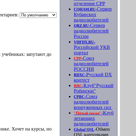
отделение СРР
-Сервер
CQHAM.RU
Кубанских
нтариев:
радиолюбителей
-Сервер
QRZ.RU
радиолюбителей
России
-
VHFDX.RU
Российский УКВ
портал
х учебниках: запутают до
-Союз
СРР
радиолюбителей
РОССИИ
-Русский DX
RDXC
контест
-Клуб"Русский
RRC
Робинзон"
-Союз
СРВС
радиолюбителей
вооруженных сил
-Клуб
"Пятый океан"
летающих
радиолюбителей
нике. Хочет на курсы, но
-Обмен
Global QSL
QSL карточками