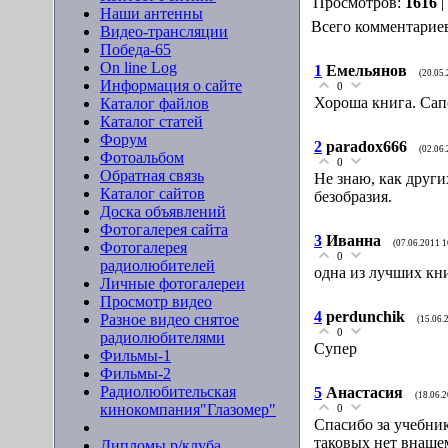
Просмотров:
1616
|
Наши антенны
Всего комментарие
Видео-трансляции
Победа-65
On line Log
1
Емельянов
(20.05
Информация о сайте
0
Хороша книга. Сап
Каталог файлов
Каталог статей
Форум
2
paradox666
(02.06
Фотоальбом
0
Обратная связь
Не знаю, как други
Каталог сайтов
безобразия.
Доска объявлений
Фотогалерея сайта
3
Иванна
(07.06.2011 1
Фотогалерея
0
радиолюбителей
одна из лучших кни
Личные фотогалереи
Просмотр видео
4
perdunchik
Разное видео снятое
(15.06.
0
радиолюбителями
Супер
Фильмы-1
Фильмы-2
Радиолюбительская
5
Анастасия
(18.06.
кинокомпания"Глазомер"
0
Спасибо за учебник
таковых нет внаше
Дипломы р/клуба