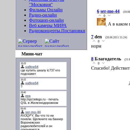
"Московия"
Фильмы Онлайн
6
ser-mo-44
(18.0
Радио-онлайн
0
Фотошоп-онлайн
А в каком 
Веб камеры МИРА
Радиоконцерты.Постановки
7
den
(20.06.2011 15:24)
0
норм
Мини-чат
8
Благодатель
(21.
0
Спасибо! Действит