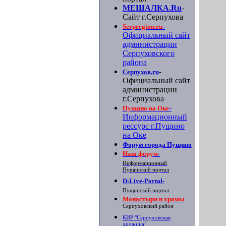
МЕШАЛКА.Ru
-
Сайт г.Серпухова
-
Serpregion.ru
Официальный сайт
администрации
Серпуховского
района
-
Серпухов.ru
Официальный сайт
администрации
г.Серпухова
-
Пущино на Оке
Информационный
рессурс г.Пущино
на Оке
Форум города Пущино
Наш форум
-
Информационный
Пущинский портал
D-Live-Portal
-
Пущинский портал
Монастыри и храмы
-
Серпуховский район
КИР "Серпуховская
дружина"