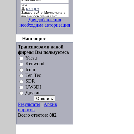
Для добавления
необходима авторизация
Наш опрос
Трансиверами какой
фирмы Вы пользуетесь
Yaesu
Kenwood
Icom
Ten-Tec
SDR
UW3DI
Другие
Результаты
|
Архив
опросов
Всего ответов:
882