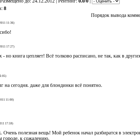
 Размещено до: 24.12.2012 | Рейтинг:
0.0
/
0
|
в:
8
Порядок вывода комме
.2011 11:36)
сибо!
.2011 17:27)
х - но книга цепляет! Всё толково расписано, не так, как в други
6:05)
г на сегодня. даже для блондинки всё понятно.
2011 11:00)
2011 17:59)
. Очень полезная вещь! Мой ребенок начал разбиратся в электро
м городе, к сожалению.