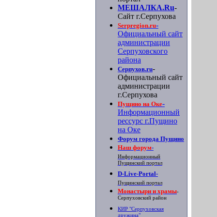
МЕШАЛКА.Ru
-
Сайт г.Серпухова
-
Serpregion.ru
Официальный сайт
администрации
Серпуховского
района
-
Серпухов.ru
Официальный сайт
администрации
г.Серпухова
-
Пущино на Оке
Информационный
рессурс г.Пущино
на Оке
Форум города Пущино
Наш форум
-
Информационный
Пущинский портал
D-Live-Portal
-
Пущинский портал
Монастыри и храмы
-
Серпуховский район
КИР "Серпуховская
дружина"