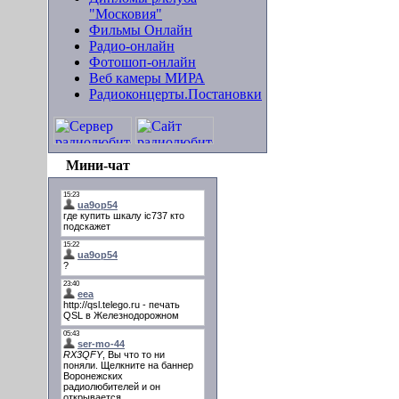
"Московия"
Фильмы Онлайн
Радио-онлайн
Фотошоп-онлайн
Веб камеры МИРА
Радиоконцерты.Постановки
Мини-чат