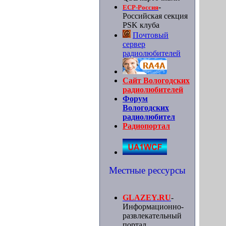
-
ЕСР-Россия
Российская секция
PSK клуба
Почтовый
сервер
радиолюбителей
Сайт Вологодских
радиолюбителей
Форум
Вологодских
радиолюбител
Радиопортал
Местные рессурсы
GLAZEY.RU
-
Информационно-
развлекательный
портал