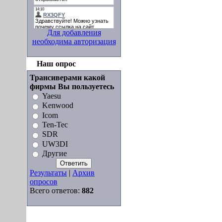
Для добавления
необходима авторизация
Наш опрос
Трансиверами какой
фирмы Вы пользуетесь
Yaesu
Kenwood
Icom
Ten-Tec
SDR
UW3DI
Другие
Результаты
|
Архив
опросов
Всего ответов:
882