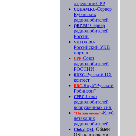
отделение СРР
-Сервер
CQHAM.RU
Кубанских
радиолюбителей
-Сервер
QRZ.RU
радиолюбителей
России
-
VHFDX.RU
Российский УКВ
портал
-Союз
СРР
радиолюбителей
РОССИИ
-Русский DX
RDXC
контест
-Клуб"Русский
RRC
Робинзон"
-Союз
СРВС
радиолюбителей
вооруженных сил
-Клуб
"Пятый океан"
летающих
радиолюбителей
-Обмен
Global QSL
QSL карточками