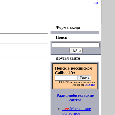
Приветствую Вас
Гость
|
RSS
Форма входа
Поиск
Друзья сайта
Поиск в российском
Callbook'e:
ON-LINE поиск предоставлен
сервером
QRZ.RU
Радиолюбительские
сайты
-Московское
СРР
областное