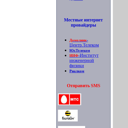
Местные интернет
провайдеры
-
Домолинк
Центр.Телеком
Юг.Телеком
-Институт
ИИФ
инженерной
физики
Риалком
Отправить SMS