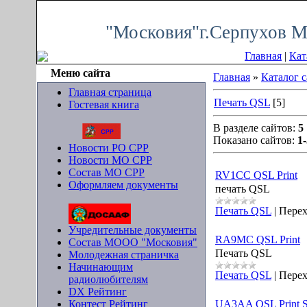
Суббота, 08.08.2026, 05:18
"Московия"г.Серпухов М
Главная
|
Кат
Меню сайта
Главная
»
Каталог 
Главная страница
Печать QSL
[5]
Гостевая книга
В разделе сайтов:
5
Показано сайтов:
1-
Новости РО СРР
Новости МО СРР
Состав МО СРР
RV1CC QSL Print
Оформляем документы
печать QSL
Печать QSL
|
Перех
Учредительные документы
RA9MC QSL Print
Состав МООО "Московия"
Печать QSL
Молодежная страничка
Начинающим
Печать QSL
|
Перех
радиолюбителям
DX Рейтинг
Контест Рейтинг
UA3AA QSL Print S