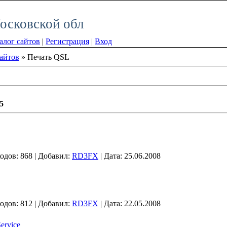
осковской обл
алог сайтов
|
Регистрация
|
Вход
сайтов
» Печать QSL
5
одов:
868
|
Добавил:
RD3FX
|
Дата:
25.06.2008
одов:
812
|
Добавил:
RD3FX
|
Дата:
22.05.2008
ervice