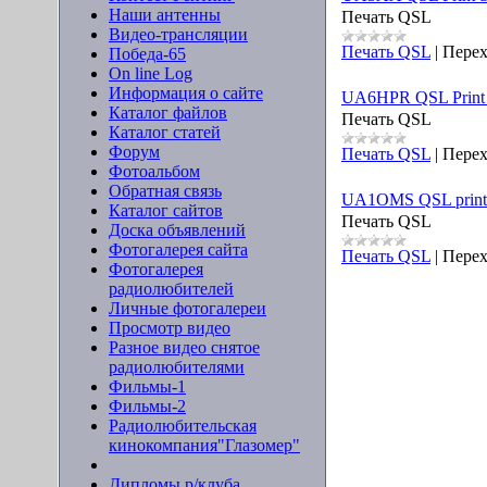
Наши антенны
Печать QSL
Видео-трансляции
Печать QSL
|
Перех
Победа-65
On line Log
Информация о сайте
UA6HPR QSL Print 
Каталог файлов
Печать QSL
Каталог статей
Форум
Печать QSL
|
Перех
Фотоальбом
Обратная связь
UA1OMS QSL print 
Каталог сайтов
Печать QSL
Доска объявлений
Фотогалерея сайта
Печать QSL
|
Перех
Фотогалерея
радиолюбителей
Личные фотогалереи
Просмотр видео
Разное видео снятое
радиолюбителями
Фильмы-1
Фильмы-2
Радиолюбительская
кинокомпания"Глазомер"
Дипломы р/клуба