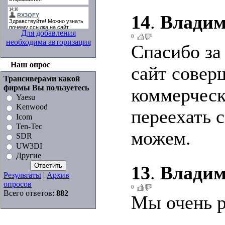
14
.
Влади
Для добавления
0
необходима авторизация
Спасибо за
Наш опрос
сайт совер
Трансиверами какой
фирмы Вы пользуетесь
коммерческ
Yaesu
Kenwood
переехать 
Icom
Ten-Tec
можем.
SDR
UW3DI
Другие
13
.
Влади
Результаты
|
Архив
опросов
0
Всего ответов:
882
Мы очень р