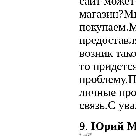
сайт может
магазин?Мы
покупаем.М
предоставл
возник так
то придется
проблему.П
личные про
связь.С ув
9
.
Юрий М
0