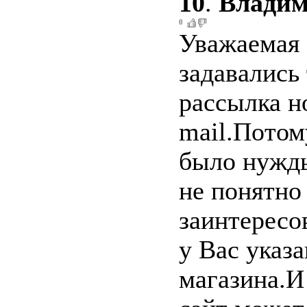
10
.
Влади
0
Уважаемая 
задавались
рассылка н
mail.Потому
было нужды
не понятно
заинтересо
у Вас указа
магазина.И