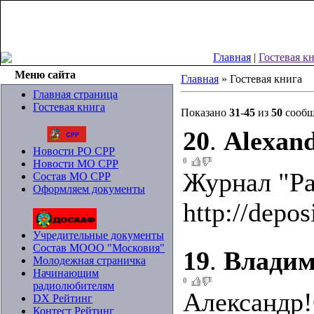
Воскресенье, 09.08.2026, 10:26
Главная
|
Гостевая к
Меню сайта
Главная
» Гостевая книга
Главная страница
Гостевая книга
Показано
31
-
45
из
50
сообщ
20
.
Alexand
Новости РО СРР
0
Новости МО СРР
Журнал "Ра
Состав МО СРР
Оформляем документы
http://depos
Учредительные документы
Состав МООО "Московия"
19
.
Влади
Молодежная страничка
Начинающим
0
радиолюбителям
Александр!
DX Рейтинг
Контест Рейтинг