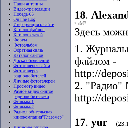
Наши антенны
Видео-трансляции
18
.
Alexan
Победа-65
On line Log
0
Информация о сайте
Здесь можн
Каталог файлов
Каталог статей
Форум
Фотоальбом
1. Журналы
Обратная связь
Каталог сайтов
файлом -
Доска объявлений
Фотогалерея сайта
http://depo
Фотогалерея
радиолюбителей
Личные фотогалереи
2. "Радио" 
Просмотр видео
Разное видео снятое
http://depos
радиолюбителями
Фильмы-1
Фильмы-2
Радиолюбительская
кинокомпания"Глазомер"
17
.
yur
(23.
Дипломы р/клуба