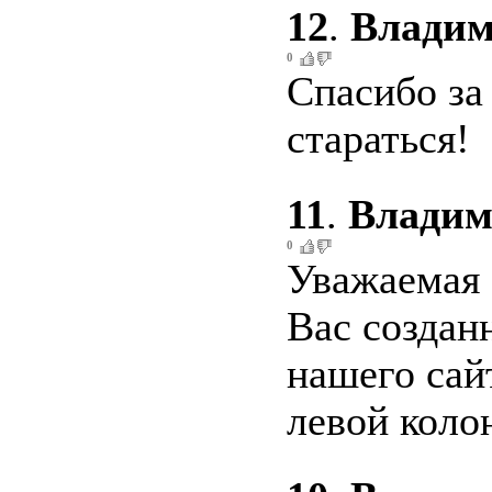
12
.
Влади
0
Спасибо за
стараться!
11
.
Влади
0
Уважаемая
Вас создан
нашего сай
левой колон