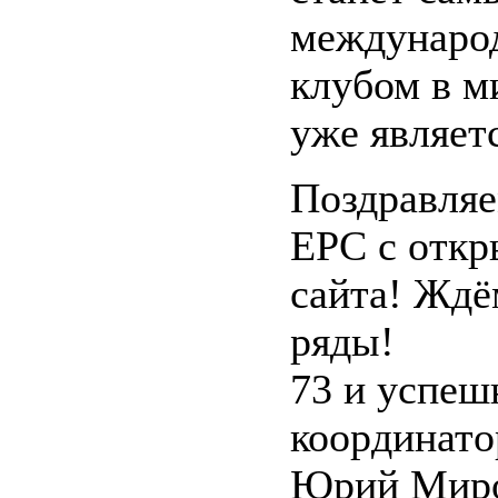
междунаро
клубом в м
уже являетс
Поздравляе
ЕРС с откр
сайта! Ждё
ряды!
73 и успеш
координато
Юрий Мир