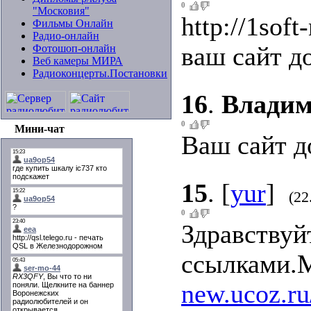
0
"Московия"
http://1sof
Фильмы Онлайн
Радио-онлайн
ваш сайт до
Фотошоп-онлайн
Веб камеры МИРА
Радиоконцерты.Постановки
16
.
Влади
0
Мини-чат
Ваш сайт д
15
.
[
yur
]
(22
0
Здравствуй
ссылками.
new.ucoz.ru