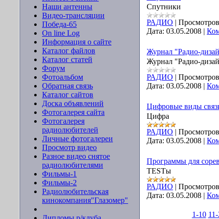
Наши антенны
Спутники
Видео-трансляции
РАДИО
|
Просмотров
Победа-65
Дата:
03.05.2008
|
Ком
On line Log
Информация о сайте
Каталог файлов
Журнал "Радио-диза
Каталог статей
Журнал "Радио-дизай
Форум
Фотоальбом
РАДИО
|
Просмотров
Обратная связь
Дата:
03.05.2008
|
Ком
Каталог сайтов
Доска объявлений
Цифровые виды связ
Фотогалерея сайта
Цифра
Фотогалерея
радиолюбителей
РАДИО
|
Просмотров
Личные фотогалереи
Дата:
03.05.2008
|
Ком
Просмотр видео
Разное видео снятое
Программы для соре
радиолюбителями
TESTы
Фильмы-1
Фильмы-2
РАДИО
|
Просмотров
Радиолюбительская
Дата:
03.05.2008
|
Ком
кинокомпания"Глазомер"
1-10
11-
Дипломы р/клуба