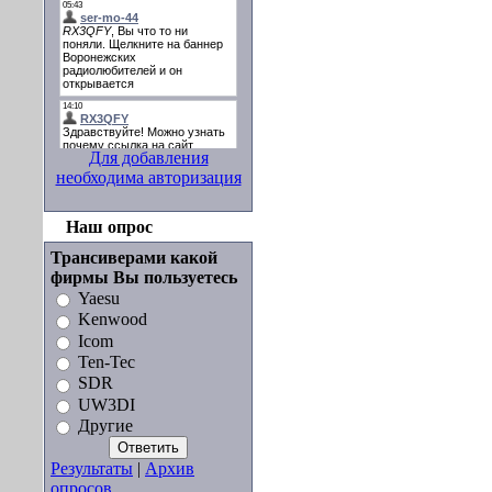
Для добавления
необходима авторизация
Наш опрос
Трансиверами какой
фирмы Вы пользуетесь
Yaesu
Kenwood
Icom
Ten-Tec
SDR
UW3DI
Другие
Результаты
|
Архив
опросов