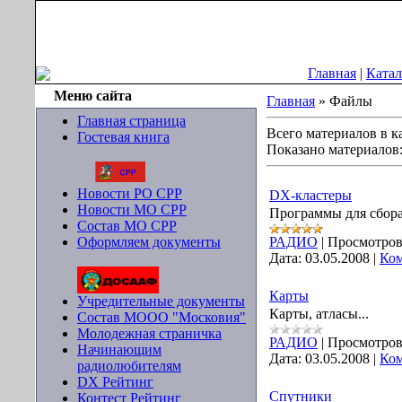
Воскресенье, 09.08.2026, 15:01
Главная
|
Катал
Меню сайта
Главная
» Файлы
Главная страница
Всего материалов в к
Гостевая книга
Показано материалов
Новости РО СРР
DX-кластеры
Новости МО СРР
Программы для сбора
Состав МО СРР
Оформляем документы
РАДИО
|
Просмотров
Дата:
03.05.2008
|
Ком
Карты
Учредительные документы
Карты, атласы...
Состав МООО "Московия"
Молодежная страничка
РАДИО
|
Просмотров
Начинающим
Дата:
03.05.2008
|
Ком
радиолюбителям
DX Рейтинг
Спутники
Контест Рейтинг