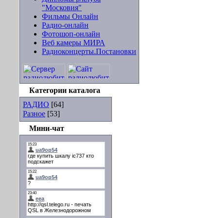
"Московия"
Фильмы Онлайн
Радио-онлайн
Фотошоп-онлайн
Веб камеры МИРА
Радиоконцерты.Постановки
Категории каталога
РАДИО
[64]
Разное
[53]
Мини-чат