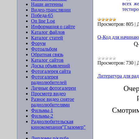
всех 
Наши антенны
тестир
Видео-трансляции
Победа-65
On line Log
Просмотров:
805
|
Информация о сайте
Каталог файлов
Q-Код для начина
Каталог статей
Форум
Q
Фотоальбом
Обратная связь
Каталог сайтов
Просмотров:
730
|
Доска объявлений
Фотогалерея сайта
Литература для ра
Фотогалерея
радиолюбителей
Очер
Личные фотогалереи
Просмотр видео
Разное видео снятое
радиолюбителями
Смотрим
Фильмы-1
Фильмы-2
Радиолюбительская
кинокомпания"Глазомер"
Дипломы р/клуба