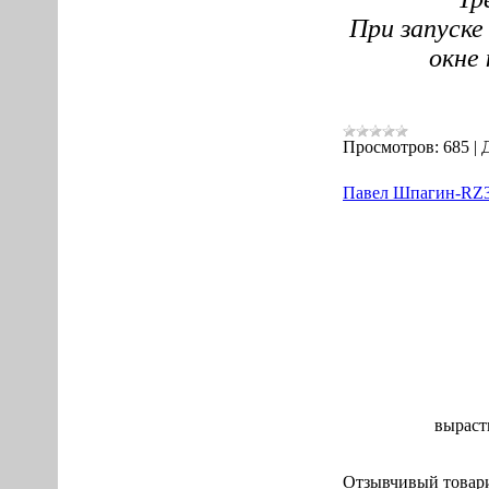
При запуске
окне
Просмотров:
685
|
Павел Шпагин-RZ
выраст
Отзывчивый
товар