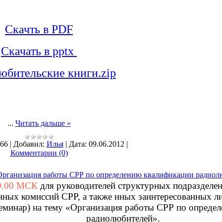
Скачть в PDF
Скачать в pptx
юбительские книги.zip
...
Читать дальше »
66
|
Добавил:
Илья
|
Дата:
09.06.2012
|
Комментарии (0)
Организация работы СРР по определению квалификации радиол
19.00 МСК
для руководителей структурных подразделен
ных комиссий СРР, а также иных заинтересованных ли
семинар) на тему «Организация работы СРР по опреде
радиолюбителей».