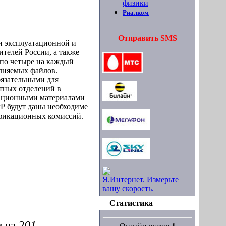
физики
Риалком
Отправить SMS
и эксплуатационной и
телей России, а также
 по четыре на каждый
олняемых файлов.
бязательными для
тных отделений в
национными материалами
Р будут даны необходиме
ификационных комиссий.
Я.Интернет. Измерьте
вашу скорость.
Статистика
 из 201.