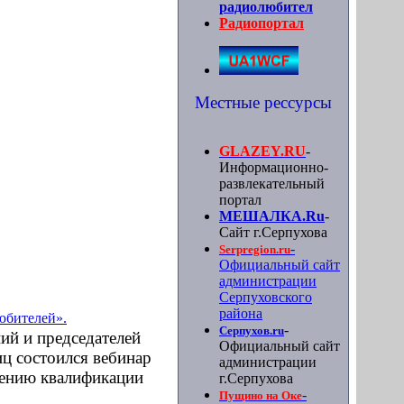
радиолюбител
Радиопортал
Местные рессурсы
GLAZEY.RU
-
Информационно-
развлекательный
портал
МЕШАЛКА.Ru
-
Сайт г.Серпухова
-
Serpregion.ru
Официальный сайт
администрации
Серпуховского
района
юбителей».
-
Серпухов.ru
ий и председателей
Официальный сайт
ц состоился вебинар
администрации
лению квалификации
г.Серпухова
-
Пущино на Оке