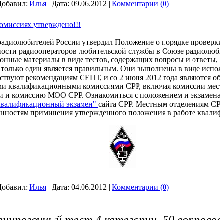
Добавил:
Илья
|
Дата:
09.06.2012
|
Комментарии (0)
омиссиях утверждено!!!
адиолюбителей России утвердил Положение о порядке проверк
ности радиооператоров любительской службы в Союзе радиолюби
онные материалы в виде тестов, содержащих вопросы и ответы,
х только один является правильным. Они выполнены в виде исп
ствуют рекомендациям СЕПТ, и со 2 июня 2012 года являются о
ми квалификационными комиссиями СРР, включая комиссии мес
ти и комиссию МОО СРР. Ознакомиться с положением и экзаме
валификационный экзамен"
сайта СРР. Местным отделениям СР
енностям приминения утвержденного положения в работе квал
Добавил:
Илья
|
Дата:
04.06.2012
|
Комментарии (0)
енировочный тест 4 категории. 50 вопросов