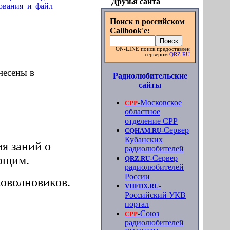
Друзья сайта
ования и файл
Поиск в российском
Callbook'e:
ON-LINE поиск предоставлен
сервером
QRZ.RU
несены в
Радиолюбительские
сайты
-Московское
СРР
областное
отделение СРР
-Сервер
CQHAM.RU
Кубанских
я заний о
радиолюбителей
ющим.
-Сервер
QRZ.RU
радиолюбителей
России
оволновиков.
-
VHFDX.RU
Российский УКВ
)
портал
-Союз
СРР
радиолюбителей