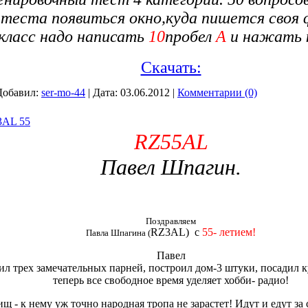
 теста появиться окно,куда пишется своя 
 класс надо написать
10
пробел
А
и
нажать 
Скачать:
Добавил:
ser-mo-44
|
Дата:
03.06.2012
|
Комментарии (0)
3AL 55
RZ55AL
Павел Шпагин.
Поздравляем
RZ
3
AL
) с
55- летием!
Павла Шпагина (
Павел
ил трех замечательных парней, построил дом-3 штуки, посадил к
теперь все свободное время уделяет хобби- радио!
ищ - к нему уж точно народная тропа не зарастет! Идут и едут за 