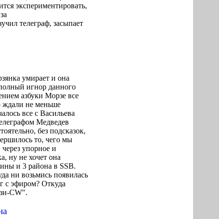
оится
экспериментировать,
 за
учил телеграф, засыпает
зянка умирает и она
-полный игнор данного
ением азбуки Морзе все
о ждали не меньше
алось все с Васильева
телеграфом Медведев
оятельно, без подсказок,
вершилось то, чего мы
 через упорное и
а, ну не хочет она
аины и 3 района в SSB.
уда ни возьмись появилась
г с эфиром? Откуда
язи-CW".
на