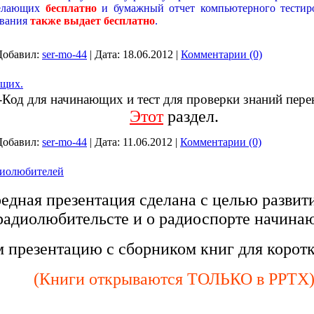
желающих
бесплатно
и бумажный отчет компьютерного тестир
ования
также выдает бесплатно
.
Добавил:
ser-mo-44
|
Дата:
18.06.2012
|
Комментарии (0)
ющих.
-Код для начинающих и тест для проверки знаний пере
Этот
раздел.
Добавил:
ser-mo-44
|
Дата:
11.06.2012
|
Комментарии (0)
диолюбителей
едная презентация сделана с целью развити
радиолюбительсте и о радиоспорте начина
 презентацию с сборником книг для коротк
(Книги открываются ТОЛЬКО в PPTX