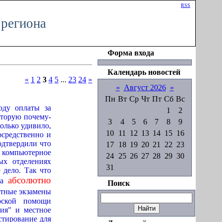
Приветствую Вас
Гость
|
RSS
 региона
Форма входа
Календарь новостей
«
1
2
3
4
5
...
23
24
»
«
Август 2026
»
Пн
Вт
Ср
Чт
Пт
Сб
Вс
оду оплаты за
1
2
оторую почему-
3
4
5
6
7
8
9
олько удивило,
10
11
12
13
14
15
16
осредственно и
одтвердили что
17
18
19
20
21
22
23
т компьютерное
24
25
26
27
28
29
30
ых отделениях
31
 дело. Так что
абсолютно
ра
Поиск
атные экзамены
рской помощи
вия" и местное
стирование для