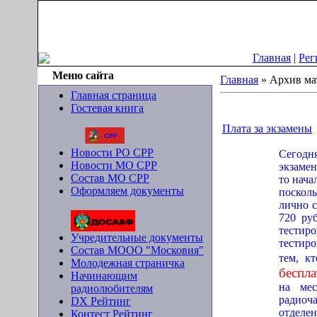
Пятница, 07.08.2026, 07:08
Главная
|
Рег
Меню сайта
Главная
»
Архив ма
Главная страница
Гостевая книга
Плата за экзамены
Новости РО СРР
Сегодн
Новости МО СРР
экзамен
Состав МО СРР
то нача
Оформляем документы
посколь
лично с
720 ру
тестир
Учредительные документы
тестиро
Состав МООО "Московия"
тем, к
Молодежная страничка
беспла
Начинающим
на мес
радиолюбителям
радиоч
DX Рейтинг
отделе
Контест Рейтинг