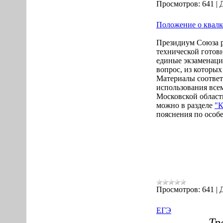
Просмотров:
641
|
Положение о квалк
Президиум Союза р
технической готов
единые экзаменаци
вопрос, из которы
Материалы соответ
использования все
Московской облас
можно в разделе
"К
пояснения по особ
Просмотров:
641
|
ЕГЭ
Тр