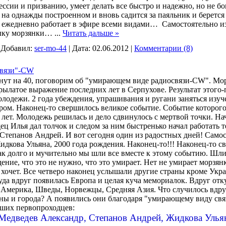
ссии и призванию, умеет делать все быстро и надежно, но не б
я на однажды построенном и вновь садится
за паяльник и берется
о
ежедневно работает в эфире всеми видами…
Самостоятельно из
ыку морзянки…
...
Читать дальше »
|
Добавил:
ser-mo-44
|
Дата:
02.06.2012
|
Комментарии (8)
вязи"-CW
инут на 40, поговорим об "умирающем виде радиосвязи-CW". Мор
рылатое выражение последних лет в Серпухове. Результат этого
олодежи. 2 года убеждения, упрашивания и ругани заняться изуч
аром. Наконец-то свершилось великое событие. Событие которог
лет. Молодежь решилась и дело сдвинулось с мертвой точки. Нач
ец Илья дал толчок и следом за ним быстренько начал работать 
Степанов Андрей. И вот сегодня один из радостных дней! Самост
идкова Ульяна, 2000 года рождения. Наконец-то!!! Наконец-то с
ак долго и мучительно мы шли все вместе к этому событию. Шли
ение, что это не нужно, что это умирает. Нет не умирает морзянк
 хочет. Все четверо наконец услышали другие страны кроме Укр
да вдруг появилась Европа и целая куча мемориалок. Вдруг отк
Америка, Шведы, Норвежцы, Средняя Азия. Что случилось вдру
аны и города? А появились они благодаря "умирающему виду св
ших первопроходцев:
 Медведев Александр, Степанов Андрей, Жидкова Улья