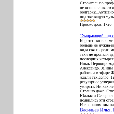
Строитель по
профе
не останавливаетс
болгарку...
Активн
под звенящую муз
Просмотров:
1726
"Умирающий вид с
Коротенько так, м
больше не нужна-к
вида связи среди м
таки не пропали д
последних четырех 
Ильи. Первопроход
Александр. За ним 
работала в эфире Ж
ждали так долго. Т
регулярное утвержд
умирать. Ни как не
Странно даже. Отку
Южная и Северная 
появились эти стр
И так напомним на
Васильев Илья,