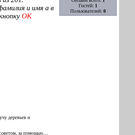
Онлайн всего:
1
Гостей:
1
фамилия и имя а в
Пользователей:
0
кнопку
ОК
учу деревьев и
советом, за
помощью…