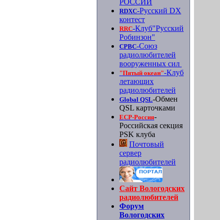
РОССИИ
-Русский DX
RDXC
контест
-Клуб"Русский
RRC
Робинзон"
-Союз
СРВС
радиолюбителей
вооруженных сил
-Клуб
"Пятый океан"
летающих
радиолюбителей
-Обмен
Global QSL
QSL карточками
-
ЕСР-Россия
Российская секция
PSK клуба
Почтовый
сервер
радиолюбителей
Сайт Вологодских
радиолюбителей
Форум
Вологодских