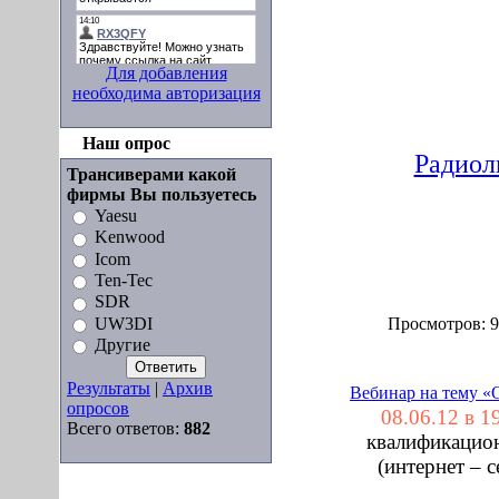
Для добавления
необходима авторизация
Наш опрос
Радиол
Трансиверами какой
фирмы Вы пользуетесь
Yaesu
Kenwood
Icom
Ten-Tec
SDR
UW3DI
Просмотров:
9
Другие
Результаты
|
Архив
Вебинар на тему «
опросов
08.06.12 в 
Всего ответов:
882
квалификацион
(интернет – 