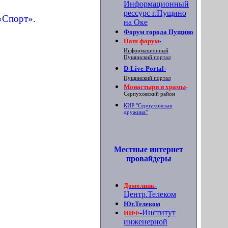
Информационный
рессурс г.Пущино
 «Спорт».
на Оке
Форум города Пущино
Наш форум
-
Информационный
Пущинский портал
D-Live-Portal
-
Пущинский портал
Монастыри и храмы
-
Серпуховский район
КИР "Серпуховская
дружина"
Местные интернет
провайдеры
-
Домолинк
Центр.Телеком
Юг.Телеком
-Институт
ИИФ
инженерной