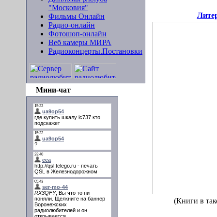
"Московия"
Литер
Фильмы Онлайн
Радио-онлайн
Фотошоп-онлайн
Веб камеры МИРА
Радиоконцерты.Постановки
Мини-чат
(Книги в так