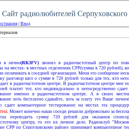
Сайт радиолюбителей Серпуховского
истрация
|
Вход
териалов
я я лично
(RK3FV)
звонил в радиочастотный центр по пов
ы на местах- в местных отделениях СРР(сумма в 720 рублей), к
ли оплачивать в соседней организации. Меня это сообщение неск
ку разговор шел о сумме в 720 рублей только для тех, кто неп
дает в радиочастотном центре. В радиочастотном центре мне п
блей платит тот, кто индивидуально и непосредственно сдае
ование именно в радиочастотном центре. А в своих местн
вание хоть бесплатно сдавайте, хоть за плату это Ваше личное
то сдает компьютерное тестирование на местах эта процеду
тна
. Может конечно наши соседи решили добровольно за беспл
тах переводить сумму 720 рублей для оказания спонсо
астотному центру, то это их личное дело. Радиоклуб "Моско
ние СРР по Серпуховскому району принимает компьютерное те