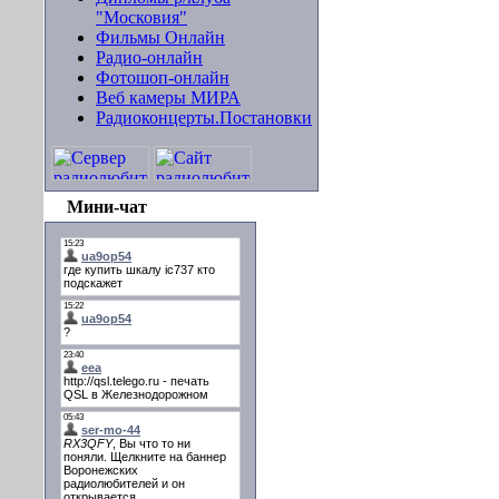
"Московия"
Фильмы Онлайн
Радио-онлайн
Фотошоп-онлайн
Веб камеры МИРА
Радиоконцерты.Постановки
Мини-чат