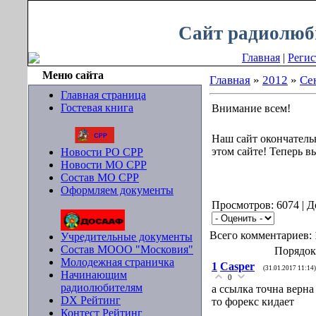
Пятница, 07.08.2026, 00:09
Сайт радиолюб
Главная
|
Регис
Меню сайта
Главная
»
2012
»
Се
Главная страница
Гостевая книга
Внимание всем!
Наш сайт окончательн
этом сайте! Теперь в
Новости РО СРР
Новости МО СРР
Состав МО СРР
Оформляем документы
Просмотров: 6074 | 
Всего комментариев:
Учредительные документы
Состав МООО "Московия"
Порядок
Молодежная страничка
1
Casper
(31.01.2017 11:14)
Начинающим
0
радиолюбителям
а ссылка точна верна
DX Рейтинг
то форекс кидает
Контест Рейтинг