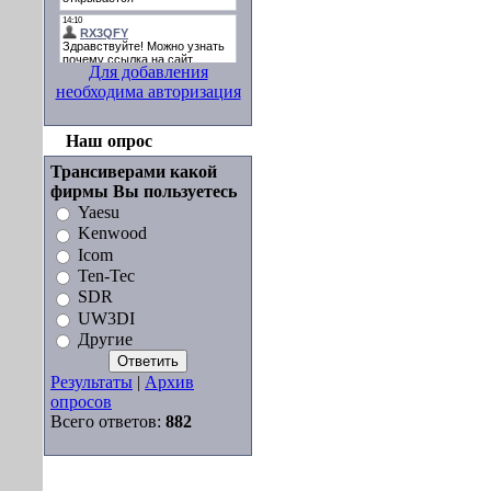
Для добавления
необходима авторизация
Наш опрос
Трансиверами какой
фирмы Вы пользуетесь
Yaesu
Kenwood
Icom
Ten-Tec
SDR
UW3DI
Другие
Результаты
|
Архив
опросов
Всего ответов:
882