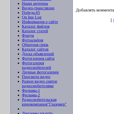
Наши антенны
Видео-трансляции
Добавлять коммента
Победа-65
On line Log
[
Информация о сайте
Каталог файлов
Каталог статей
Форум
Фотоальбом
Обратная связь
Каталог сайтов
Доска объявлений
Фотогалерея сайта
Фотогалерея
радиолюбителей
Личные фотогалереи
Просмотр видео
Разное видео снятое
радиолюбителями
Фильмы-1
Фильмы-2
Радиолюбительская
кинокомпания"Глазомер"
Дипломы р/клуба