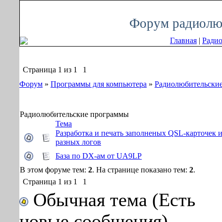
Пятница, 07.08.2026, 17:53
Форум радиолюб
Главная
|
Радио
Страница
1
из
1
1
Форум
»
Программы для компьютера
»
Радиолюбительски
Радиолюбительские программы
Тема
Разработка и печать заполненых QSL-карточек и
разных логов
База по DX-ам от UA9LP
В этом форуме тем:
2
. На странице показано тем:
2
.
Страница
1
из
1
1
Обычная тема (Есть
новые сообщения)