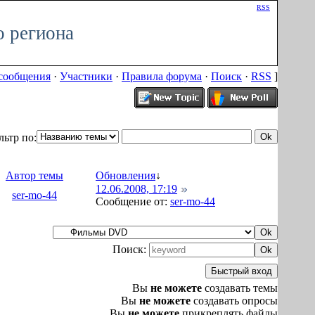
Приветствую Вас
Гость
|
RSS
 региона
сообщения
·
Участники
·
Правила форума
·
Поиск
·
RSS
]
ьтр по:
Автор темы
Обновления
↓
12.06.2008, 17:19
ser-mo-44
Сообщение от:
ser-mo-44
Поиск:
Вы
не можете
создавать темы
Вы
не можете
создавать опросы
Вы
не можете
прикреплять файлы