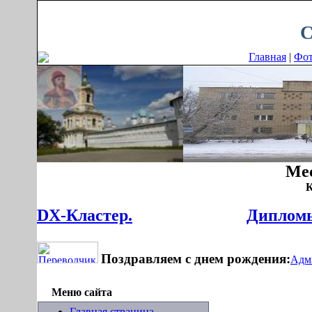
Пятница, 07.08.2026, 07:27
С
Главная
|
Фо
Мес
К
DX-Кластер.
Дипломы
Поздравляем с днем рождения:
Адм
Меню сайта
Главная страница