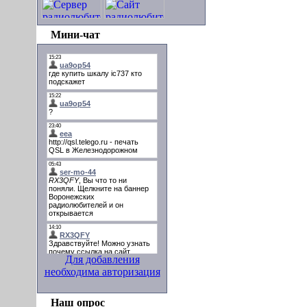
Мини-чат
Для добавления
необходима авторизация
Наш опрос