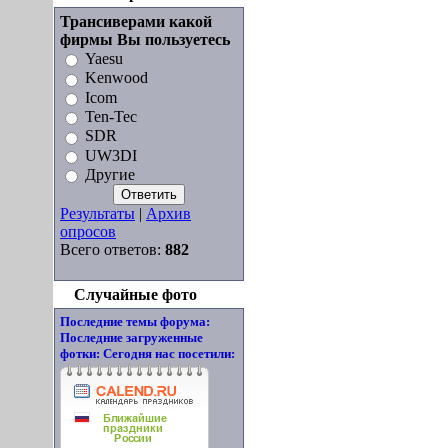
Трансиверами какой
фирмы Вы пользуетесь
Yaesu
Kenwood
Icom
Ten-Tec
SDR
UW3DI
Другие
Результаты
|
Архив
опросов
Всего ответов:
882
Случайные фото
Последние темы форума:
Последние загруженные
фотки:
Сегодня нас посетили: