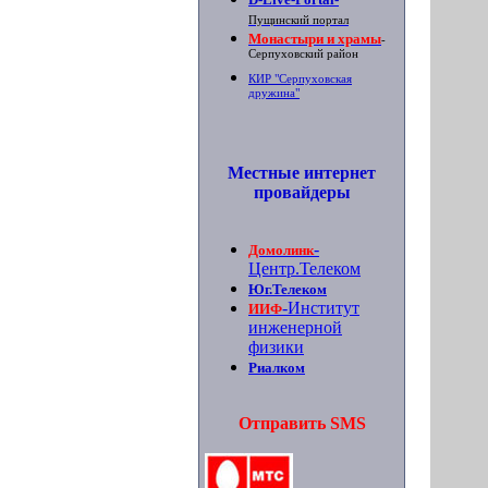
Пущинский портал
Монастыри и храмы
-
Серпуховский район
КИР "Серпуховская
дружина"
Местные интернет
провайдеры
-
Домолинк
Центр.Телеком
Юг.Телеком
-Институт
ИИФ
инженерной
физики
Риалком
Отправить SMS