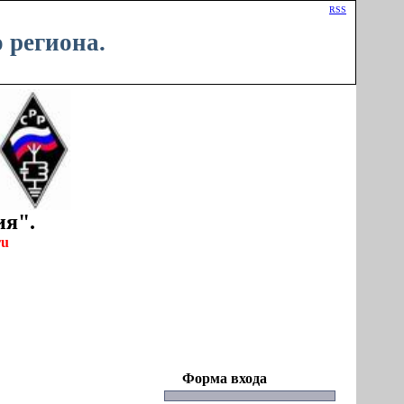
Приветствую Вас
Гость
|
RSS
 региона.
ия".
ru
Форма входа