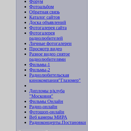
Форум
Фотоальбом
Обратная связь
Каталог сайтов
Доска объявлений
Фотогалерея сайта
Фотогалерея
радиолюбителей
Личные фотогалереи
Просмотр видео
Разное видео снятое
радиолюбителями
Фильмы-1
Фильмы-2
Радиолюбительская
кинокомпания"Глазомер"
Дипломы р/клуба
"Московия"
Фильмы Онлайн
Радио-онлайн
Фотошоп-онлайн
Веб камеры МИРА
Радиоконцерты.Постановки