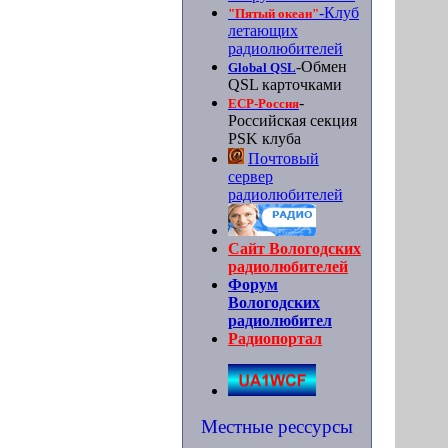
-Клуб
"Пятый океан"
летающих
радиолюбителей
-Обмен
Global QSL
QSL карточками
-
ЕСР-Россия
Российская секция
PSK клуба
Почтовый
сервер
радиолюбителей
Сайт Вологодских
радиолюбителей
Форум
Вологодских
радиолюбител
Радиопортал
Местные рессурсы