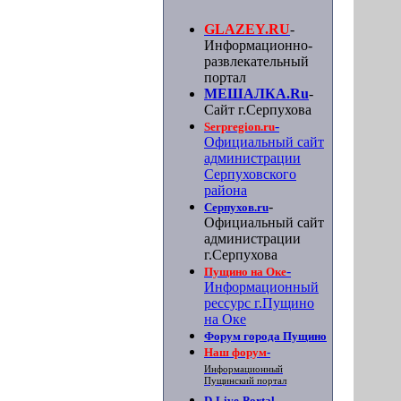
GLAZEY.RU
-
Информационно-
развлекательный
портал
МЕШАЛКА.Ru
-
Сайт г.Серпухова
-
Serpregion.ru
Официальный сайт
администрации
Серпуховского
района
-
Серпухов.ru
Официальный сайт
администрации
г.Серпухова
-
Пущино на Оке
Информационный
рессурс г.Пущино
на Оке
Форум города Пущино
Наш форум
-
Информационный
Пущинский портал
D-Live-Portal
-