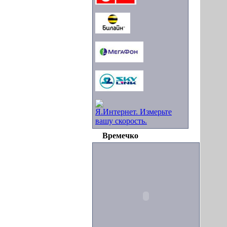
Я.Интернет. Измерьте
вашу скорость.
Времечко