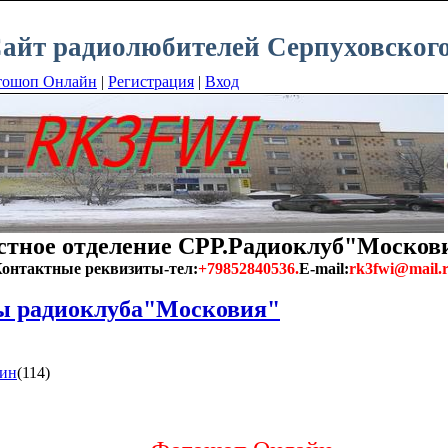
айт радиолюбителей Серпуховского
тошоп Онлайн
|
Регистрация
|
Вход
тное отделение СРР.Радиоклуб"Москов
онтактные реквизиты-тел:
+79852840536.
E-mail:
rk3fwi@mail.
 радиоклуба"Московия"
ин
(114)