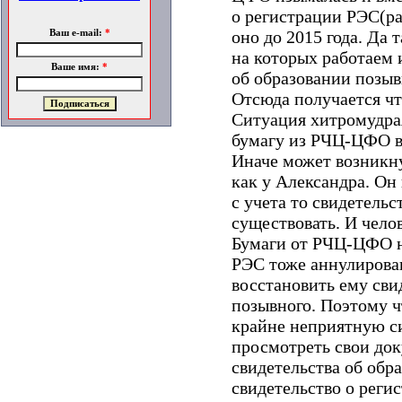
о регистрации РЭС(ра
оно до 2015 года. Да
Ваш e-mail:
*
на которых работаем 
Ваше имя:
*
об образовании позыв
Отсюда получается чт
Ситуация хитромудрая
бумагу из РЧЦ-ЦФО во
Иначе может возникну
как у Александра. Он
с учета то свидетель
существовать. И чело
Бумаги от РЧЦ-ЦФО н
РЭС тоже аннулирован
восстановить ему сви
позывного. Поэтому ч
крайне неприятную с
просмотреть свои док
свидетельства об обра
свидетельство о реги