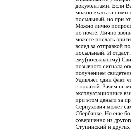
документами. Если Ва
можно ехать за ними
посыльный, но при эт
Можно лично попроси
по почте. Лично звони
можете послать ориги
вслед за отправкой по
посыльный. И отдаст 
ему(посыльному) Сви
позывного сигнала оп
получением свидетел
Удивляет один факт ч
с оплатой. Зачем не м
эксплуатационные вз
при этом деньги за п
Серпухович может сам
Сбербанке. Но еще бо
совершенно из другого
Ступинский и других 