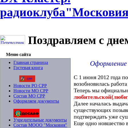
радиоклуба"Москови
Поздравляем с дне
Меню сайта
Оформление
Главная страница
Гостевая книга
С 1 июня 2012 года п
возобновилась работ
Новости РО СРР
Теперь мы официальн
Новости МО СРР
Состав МО СРР
любительской(любит
Оформляем документы
Далее началась выда
существующих позывн
подтверждать уже су
Учредительные документы
Еще одно новшество в
Состав МООО "Московия"