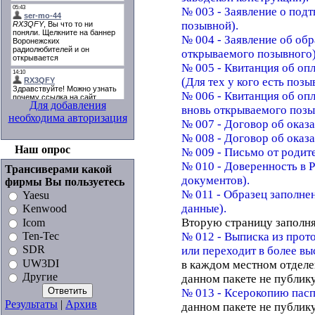
№ 003 - Заявление о подт
позывной).
№ 004 - Заявление об об
открываемого позывного)
№ 005 - Квитанция об оп
(Для тех у кого есть позы
№ 006 - Квитанция об оп
Для добавления
вновь открываемого позы
необходима авторизация
№ 007 - Договор об оказа
№ 008 - Договор об оказа
Наш опрос
№ 009 - Письмо от родите
№ 010 - Доверенность в
Трансиверами какой
документов).
фирмы Вы пользуетесь
№ 011 - Образец заполне
Yaesu
данные).
Kenwood
Вторую страницу заполнят
Icom
№ 012 - Выписка из прото
Ten-Tec
SDR
или переходит в более в
UW3DI
в каждом местном отделе
Другие
данном пакете не публику
№ 013 - Ксерокопию пасп
Результаты
|
Архив
данном пакете не публику