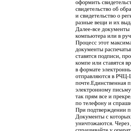
оформить свидетельс
свидетельство об обр
и свидетельство о ре
разные вещи и их вы
Далее-все документы 
компьютера или в ру
Процесс этот максима
документы распечатыв
ставятся подписи, пр
компе или ставятся в
в формате электронн
отправляются в РЧЦ-
почте.Единственная п
электронному письму 
так прям все и прекре
по телефону и спраш
При подтверждении по
Документы с которых
уничтожаются. Через 
спрашивайте у операт