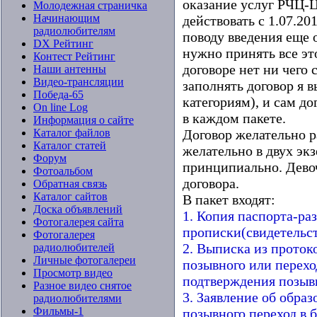
оказание услуг РЧЦ-
Молодежная страничка
Начинающим
действовать с 1.07.20
радиолюбителям
поводу введения еще 
DX Рейтинг
нужно принять все это
Контест Рейтинг
договоре нет ни чего 
Наши антенны
Видео-трансляции
заполнять договор я 
Победа-65
категориям), и сам д
On line Log
в каждом пакете.
Информация о сайте
Каталог файлов
Договор желательно р
Каталог статей
желательно в двух экз
Форум
принципиально. Дев
Фотоальбом
договора.
Обратная связь
Каталог сайтов
В пакет входят:
Доска объявлений
1. Копия паспорта-ра
Фотогалерея сайта
прописки(свидетельст
Фотогалерея
2. Выписка из протоко
радиолюбителей
Личные фотогалереи
позывного или перехо
Просмотр видео
подтверждения позывн
Разное видео снятое
3. Заявление об обра
радиолюбителями
Фильмы-1
позывного,переход в 