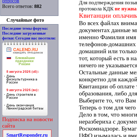
опросов
Для подтверждения позыв
Всего ответов:
882
протокола КДК
не нужна
Квитанции оплачи
Случайные фото
Во всех файлах внима
Последние темы форума:
документах данные ми
Последние загруженные
именно Фамилия имя 
фотки:
Сегодня нас посетили:
телефонов-домашних 
домашний или только 
тот, который есть в н
ничего не указывается
Остальные данные ме
конкретно для каждой
Квитанции об оплате 
образования, либо дл
Выберите то, что Вам
Теперь о том для чег
Дело в том, что многи
Подписка на новости
неразбериха с докуме
сайта
Роскомнадзоре. Бумаг
ЦФО изымалась и вме
SmartResponder.ru