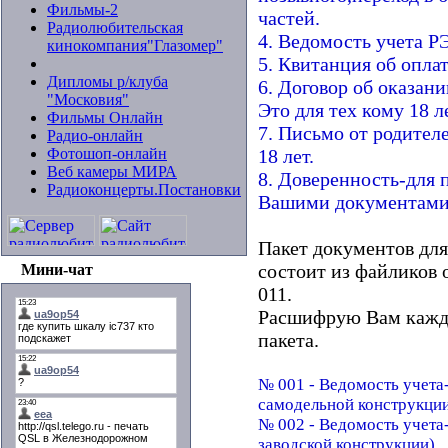
Фильмы-2
частей.
Радиолюбительская
4. Ведомость учета Р
кинокомпания"Глазомер"
5. Квитанция об оплат
Дипломы р/клуба
6. Договор об оказани
"Московия"
Это для тех кому 18 л
Фильмы Онлайн
7. Письмо от родител
Радио-онлайн
Фотошоп-онлайн
18 лет.
Веб камеры МИРА
8. Доверенность-для 
Радиоконцерты.Постановки
Вашими документами
Пакет документов для
состоит из файликов
Мини-чат
011.
Расшифрую Вам кажды
пакета.
№ 001 - Ведомость учета
самодельной конструкци
№ 002 - Ведомость учета
заводской конструкции).