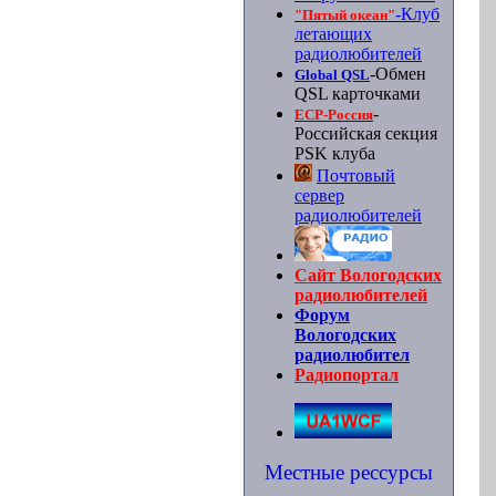
-Клуб
"Пятый океан"
летающих
радиолюбителей
-Обмен
Global QSL
QSL карточками
-
ЕСР-Россия
Российская секция
PSK клуба
Почтовый
сервер
радиолюбителей
Сайт Вологодских
радиолюбителей
Форум
Вологодских
радиолюбител
Радиопортал
Местные рессурсы