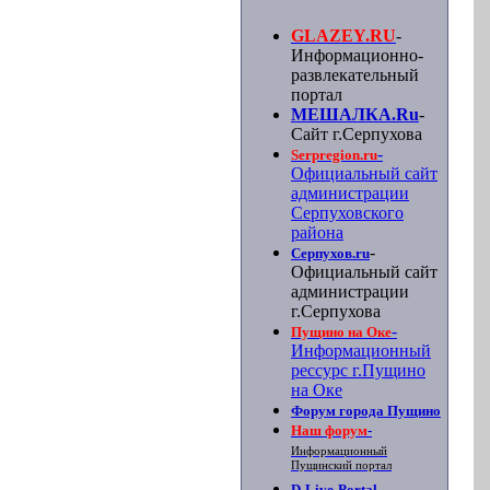
GLAZEY.RU
-
Информационно-
развлекательный
портал
МЕШАЛКА.Ru
-
Сайт г.Серпухова
-
Serpregion.ru
Официальный сайт
администрации
Серпуховского
района
-
Серпухов.ru
Официальный сайт
администрации
г.Серпухова
-
Пущино на Оке
Информационный
рессурс г.Пущино
на Оке
Форум города Пущино
Наш форум
-
Информационный
Пущинский портал
D-Live-Portal
-