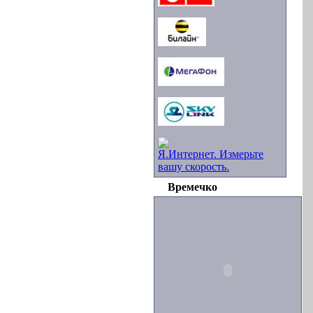
Я.Интернет. Измерьте
вашу скорость.
Времечко