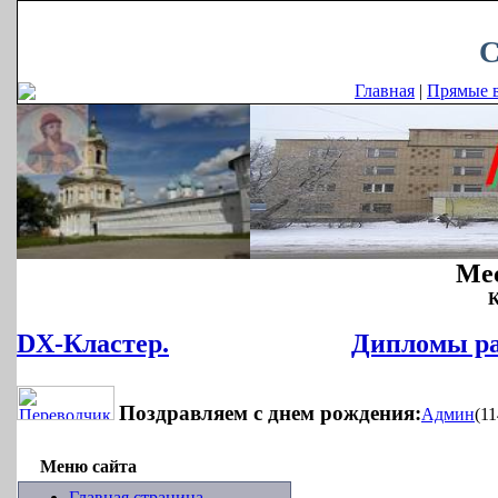
Пятница, 07.08.2026, 19:00
С
Главная
|
Прямые в
Мес
К
DX-Кластер.
Дипломы р
Поздравляем с днем рождения:
Админ
(11
Меню сайта
Главная страница