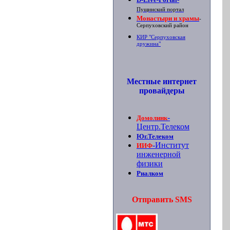
Пущинский портал
Монастыри и храмы
-
Серпуховский район
КИР "Серпуховская
дружина"
Местные интернет
провайдеры
-
Домолинк
Центр.Телеком
Юг.Телеком
-Институт
ИИФ
инженерной
физики
Риалком
Отправить SMS