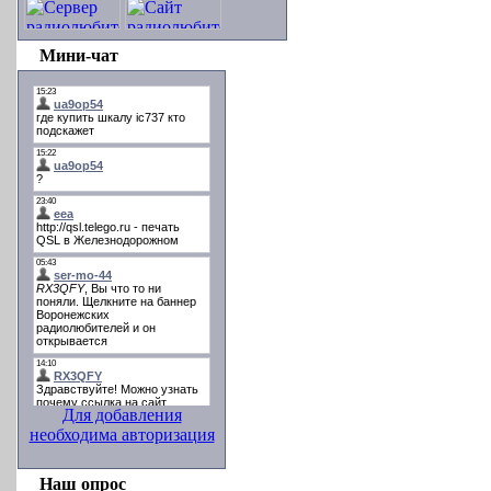
Мини-чат
Для добавления
необходима авторизация
Наш опрос