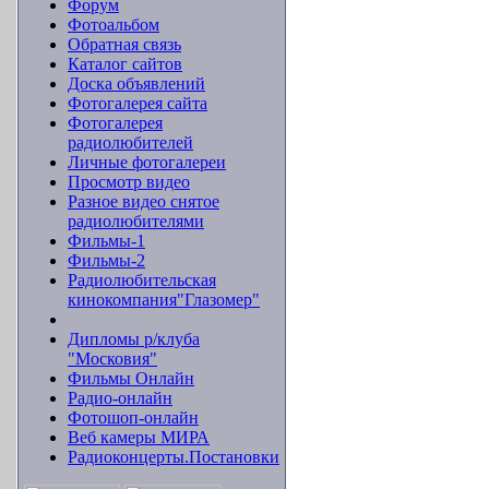
Форум
Фотоальбом
Обратная связь
Каталог сайтов
Доска объявлений
Фотогалерея сайта
Фотогалерея
радиолюбителей
Личные фотогалереи
Просмотр видео
Разное видео снятое
радиолюбителями
Фильмы-1
Фильмы-2
Радиолюбительская
кинокомпания"Глазомер"
Дипломы р/клуба
"Московия"
Фильмы Онлайн
Радио-онлайн
Фотошоп-онлайн
Веб камеры МИРА
Радиоконцерты.Постановки