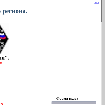
Приветствую Вас
Гость
|
RSS
 региона.
ия".
ru
Форма входа
Р.