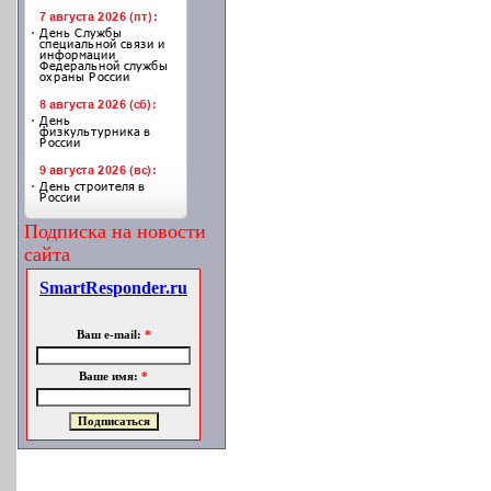
Подписка на новости
сайта
SmartResponder.ru
Ваш e-mail:
*
Ваше имя:
*