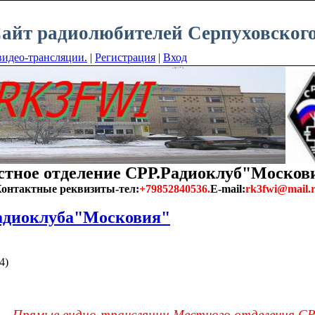
айт радиолюбителей Серпуховского
идео-трансляции.
|
Регистрация
|
Вход
тное отделение СРР.Радиоклуб"Москов
онтактные реквизиты-тел:
+79852840536.
E-mail:
rk3fwi@mail.
адиоклуба"Московия"
4)
Прямые видио-трансляции Местного отделения СР