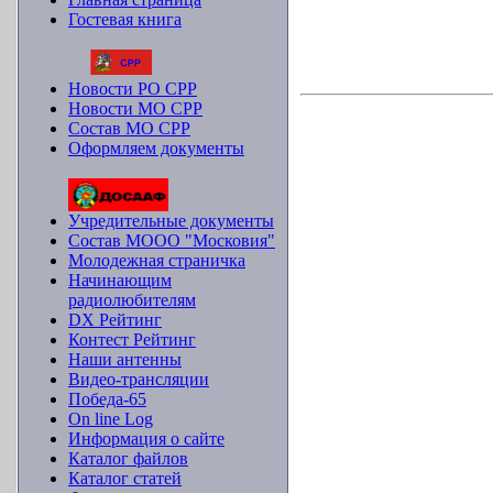
Гостевая книга
Новости РО СРР
Новости МО СРР
Состав МО СРР
Оформляем документы
Учредительные документы
Состав МООО "Московия"
Молодежная страничка
Начинающим
радиолюбителям
DX Рейтинг
Контест Рейтинг
Наши антенны
Видео-трансляции
Победа-65
On line Log
Информация о сайте
Каталог файлов
Каталог статей