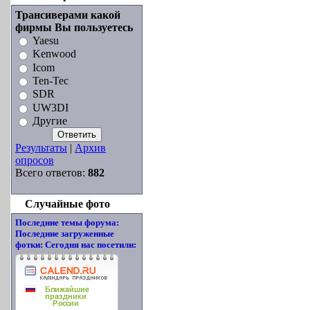
Трансиверами какой
фирмы Вы пользуетесь
Yaesu
Kenwood
Icom
Ten-Tec
SDR
UW3DI
Другие
Результаты
|
Архив
опросов
Всего ответов:
882
Случайные фото
Последние темы форума:
Последние загруженные
фотки:
Сегодня нас посетили: