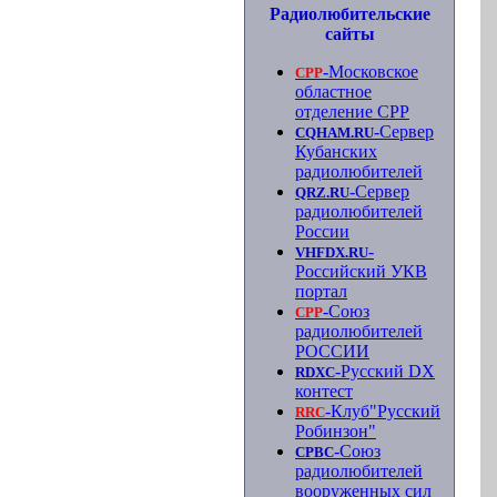
Радиолюбительские
сайты
-Московское
СРР
областное
отделение СРР
-Сервер
CQHAM.RU
Кубанских
радиолюбителей
-Сервер
QRZ.RU
радиолюбителей
России
-
VHFDX.RU
Российский УКВ
портал
-Союз
СРР
радиолюбителей
РОССИИ
-Русский DX
RDXC
контест
-Клуб"Русский
RRC
Робинзон"
-Союз
СРВС
радиолюбителей
вооруженных сил