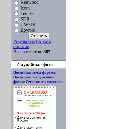
Kenwood
Icom
Ten-Tec
SDR
UW3DI
Другие
Результаты
|
Архив
опросов
Всего ответов:
882
Случайные фото
Последние темы форума:
Последние загруженные
фотки:
Сегодня нас посетили: