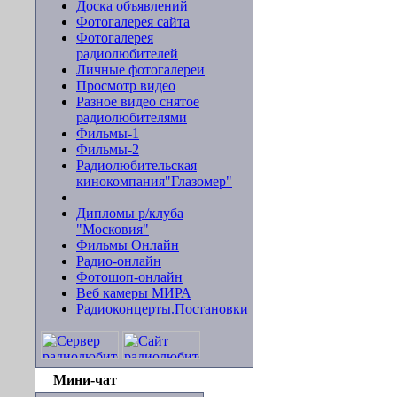
Доска объявлений
Фотогалерея сайта
Фотогалерея
радиолюбителей
Личные фотогалереи
Просмотр видео
Разное видео снятое
радиолюбителями
Фильмы-1
Фильмы-2
Радиолюбительская
кинокомпания"Глазомер"
Дипломы р/клуба
"Московия"
Фильмы Онлайн
Радио-онлайн
Фотошоп-онлайн
Веб камеры МИРА
Радиоконцерты.Постановки
Мини-чат