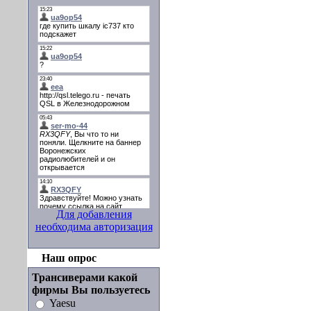
Для добавления
необходима авторизация
Наш опрос
Трансиверами какой
фирмы Вы пользуетесь
Yaesu