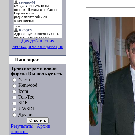
Для добавления
необходима авторизация
Наш опрос
Трансиверами какой
фирмы Вы пользуетесь
Yaesu
Kenwood
Icom
Ten-Tec
SDR
UW3DI
Другие
Результаты
|
Архив
опросов