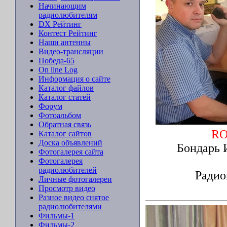
Начинающим
радиолюбителям
DX Рейтинг
Контест Рейтинг
Наши антенны
Видео-трансляции
Победа-65
On line Log
Информация о сайте
Каталог файлов
Каталог статей
Форум
Фотоальбом
Обратная связь
RO
Каталог сайтов
Доска объявлений
Бондарь 
Фотогалерея сайта
Фотогалерея
радиолюбителей
Радио
Личные фотогалереи
Просмотр видео
Разное видео снятое
радиолюбителями
Фильмы-1
Фильмы-2