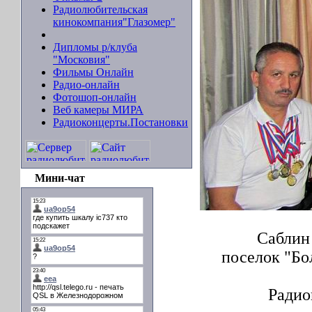
Радиолюбительская
кинокомпания"Глазомер"
Дипломы р/клуба
"Московия"
Фильмы Онлайн
Радио-онлайн
Фотошоп-онлайн
Веб камеры МИРА
Радиоконцерты.Постановки
Мини-чат
Саблин
поселок "Бо
Радио