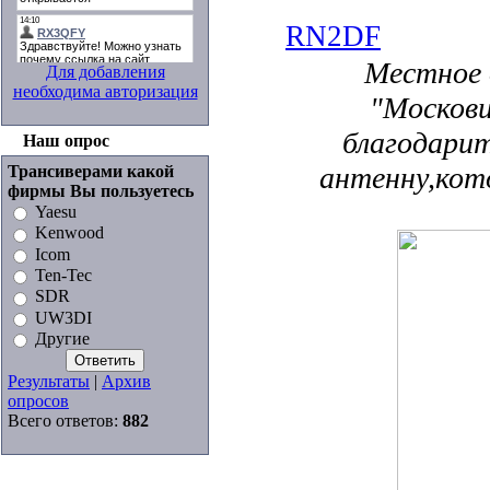
RN2DF
Местное 
Для добавления
необходима авторизация
"Москови
благодари
Наш опрос
антенну,кот
Трансиверами какой
фирмы Вы пользуетесь
Yaesu
Kenwood
Icom
Ten-Tec
SDR
UW3DI
Другие
Результаты
|
Архив
опросов
Всего ответов:
882