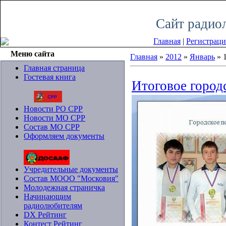
Суббота, 08.08.2026, 22:55
Сайт радио
Главная
|
Регистраци
Меню сайта
Главная
»
2012
»
Январь
»
Главная страница
Гостевая книга
Итоговое город
Новости РО СРР
Новости МО СРР
Состав МО СРР
Оформляем документы
Учредительные документы
Состав МООО "Московия"
Молодежная страничка
Начинающим
радиолюбителям
DX Рейтинг
Контест Рейтинг