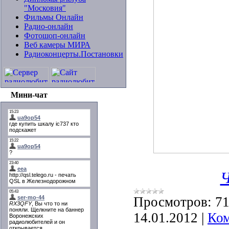
"Московия"
Фильмы Онлайн
Радио-онлайн
Фотошоп-онлайн
Веб камеры МИРА
Радиоконцерты.Постановки
Мини-чат
Ч
Просмотров:
7
14.01.2012
|
Ком