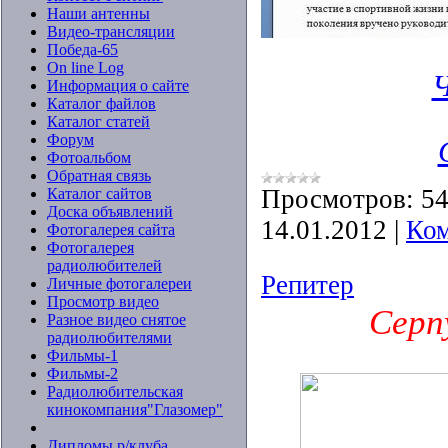
Наши антенны
Видео-трансляции
Победа-65
On line Log
Информация о сайте
Каталог файлов
Каталог статей
Форум
Фотоальбом
Обратная связь
Просмотров:
5
Каталог сайтов
Доска объявлений
14.01.2012
|
Ком
Фотогалерея сайта
Фотогалерея
радиолюбителей
Репитер
Личные фотогалереи
Просмотр видео
Серп
Разное видео снятое
радиолюбителями
Фильмы-1
Фильмы-2
Радиолюбительская
кинокомпания"Глазомер"
Дипломы р/клуба