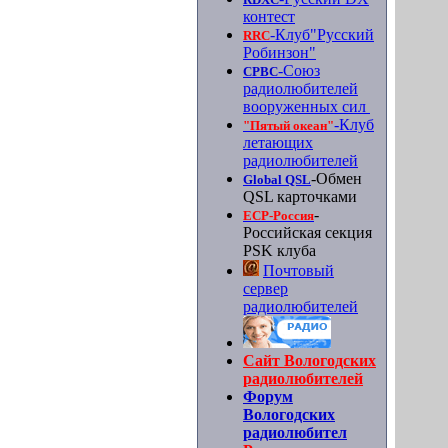
контест
-Клуб"Русский
RRC
Робинзон"
-Союз
СРВС
радиолюбителей
вооруженных сил
-Клуб
"Пятый океан"
летающих
радиолюбителей
-Обмен
Global QSL
QSL карточками
-
ЕСР-Россия
Российская секция
PSK клуба
Почтовый
сервер
радиолюбителей
Сайт Вологодских
радиолюбителей
Форум
Вологодских
радиолюбител