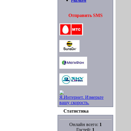
Риалком
Отправить SMS
Я.Интернет. Измерьте
вашу скорость.
Статистика
Онлайн всего:
1
Гостей:
1