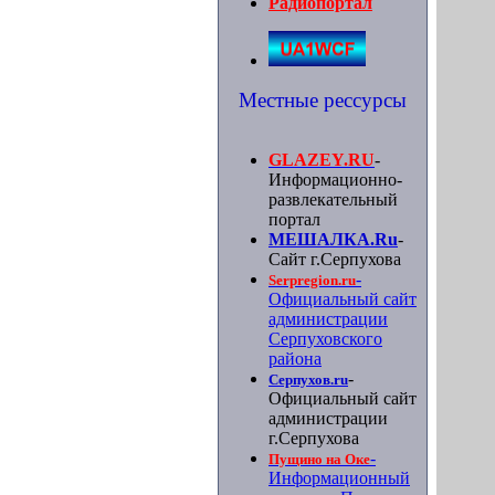
Радиопортал
Местные рессурсы
GLAZEY.RU
-
Информационно-
развлекательный
портал
МЕШАЛКА.Ru
-
Сайт г.Серпухова
-
Serpregion.ru
Официальный сайт
администрации
Серпуховского
района
-
Серпухов.ru
Официальный сайт
администрации
г.Серпухова
-
Пущино на Оке
Информационный