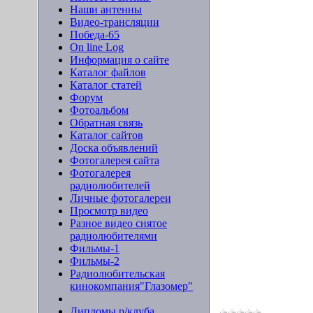
Наши антенны
Видео-трансляции
Победа-65
On line Log
Информация о сайте
Каталог файлов
Каталог статей
Форум
Фотоальбом
Обратная связь
Каталог сайтов
Доска объявлений
Фотогалерея сайта
Фотогалерея
радиолюбителей
Личные фотогалереи
Просмотр видео
Разное видео снятое
радиолюбителями
Фильмы-1
Фильмы-2
Радиолюбительская
кинокомпания"Глазомер"
Дипломы р/клуба