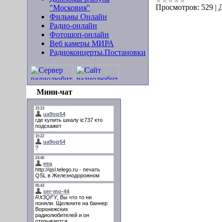
Просмотров:
529
|
"Московия"
Фильмы Онлайн
Радио-онлайн
Фотошоп-онлайн
Веб камеры МИРА
Радиоконцерты.Постановки
Мини-чат