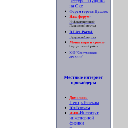
рессурс г.Пущино
на Оке
Форум города Пущино
Наш форум
-
Информационный
Пущинский портал
D-Live-Portal
-
Пущинский портал
Монастыри и храмы
-
Серпуховский район
КИР "Серпуховская
дружина"
Местные интернет
провайдеры
-
Домолинк
Центр.Телеком
Юг.Телеком
-Институт
ИИФ
инженерной
физики