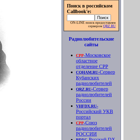
Поиск в российском
Callbook'e:
ON-LINE поиск предоставлен
сервером
QRZ.RU
Радиолюбительские
сайты
-Московское
СРР
областное
отделение СРР
-Сервер
CQHAM.RU
Кубанских
радиолюбителей
-Сервер
QRZ.RU
радиолюбителей
России
-
VHFDX.RU
Российский УКВ
портал
-Союз
СРР
радиолюбителей
РОССИИ
-Русский DX
RDXC