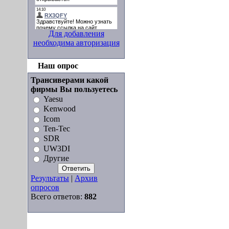
Для добавления
необходима авторизация
Наш опрос
Трансиверами какой
фирмы Вы пользуетесь
Yaesu
Kenwood
Icom
Ten-Tec
SDR
UW3DI
Другие
Результаты
|
Архив
опросов
Всего ответов:
882