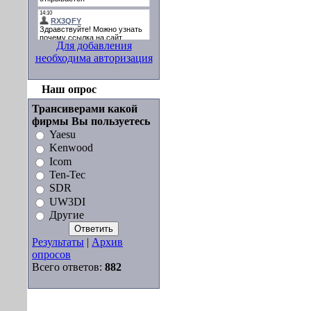
Для добавления
необходима авторизация
Наш опрос
Трансиверами какой
фирмы Вы пользуетесь
Yaesu
Kenwood
Icom
Ten-Tec
SDR
UW3DI
Другие
Результаты
|
Архив
опросов
Всего ответов:
882