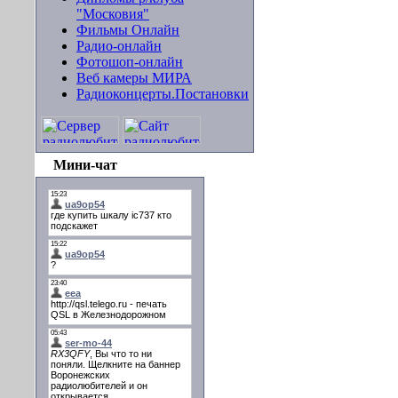
"Московия"
Фильмы Онлайн
Радио-онлайн
Фотошоп-онлайн
Веб камеры МИРА
Радиоконцерты.Постановки
Мини-чат