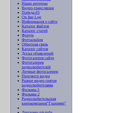
Наши антенны
Видео-трансляции
Победа-65
On line Log
Информация о сайте
Каталог файлов
Каталог статей
Форум
Фотоальбом
Обратная связь
Каталог сайтов
Доска объявлений
Фотогалерея сайта
Фотогалерея
радиолюбителей
Личные фотогалереи
Просмотр видео
Разное видео снятое
радиолюбителями
Фильмы-1
Фильмы-2
Радиолюбительская
кинокомпания"Глазомер"
Дипломы р/клуба