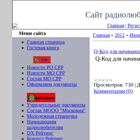
Четверг, 06.08.2026, 21:30
Сайт радиолюб
Главная
|
Регис
Меню сайта
Главная
»
2012
»
Июн
Главная страница
Гостевая книга
Q-Код для начинаю
Q-Код для начина
Новости РО СРР
Новости МО СРР
Состав МО СРР
Оформляем документы
Просмотров:
730
|
Д
Комментарии (0)
Учредительные документы
Состав МООО "Московия"
Молодежная страничка
Начинающим
радиолюбителям
DX Рейтинг
Контест Рейтинг