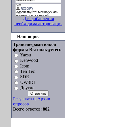
Для добавления
необходима авторизация
Наш опрос
Трансиверами какой
фирмы Вы пользуетесь
Yaesu
Kenwood
Icom
Ten-Tec
SDR
UW3DI
Другие
Результаты
|
Архив
опросов
Всего ответов:
882