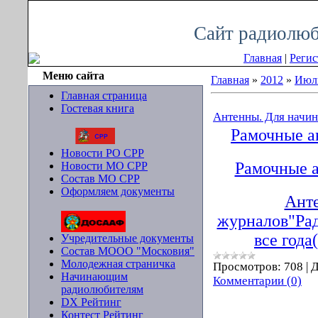
Пятница, 07.08.2026, 08:27
Сайт радиолюб
Главная
|
Регис
Меню сайта
Главная
»
2012
»
Июл
Главная страница
Гостевая книга
Антенны. Для начин
Рамочные а
Новости РО СРР
Рамочные 
Новости МО СРР
Состав МО СРР
Оформляем документы
Ант
журналов"Ра
все года
Учредительные документы
Состав МООО "Московия"
Молодежная страничка
Просмотров:
708
|
Д
Начинающим
Комментарии (0)
радиолюбителям
DX Рейтинг
Контест Рейтинг