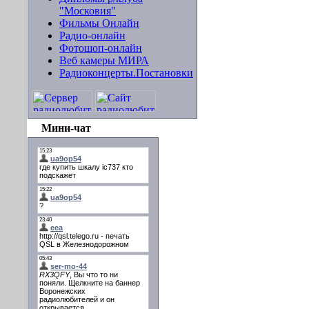
"Московия"
Фильмы Онлайн
Радио-онлайн
Фотошоп-онлайн
Веб камеры МИРА
Радиоконцерты.Постановки
Мини-чат