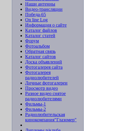
Наши антенны
Видео-трансляции
Победа-65
On line Log
Информация о сайте
Каталог файлов
Каталог статей
Форум
Фотоальбом
Обратная связь
Каталог сайтов
Доска объявлений
Фотогалерея сайта
Фотогалерея
радиолюбителей
Личные фотогалереи
Просмотр видео
Разное видео снятое
радиолюбителями
Фильмы-1
Фильмы-2
Радиолюбительская
кинокомпания"Глазомер"
Дипломы р/клуба