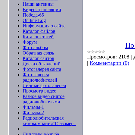
Наши антенны
Видео-трансляции
Победа-65
On line Log
Информация о сайте
Каталог файлов
Каталог статей
Форум
По
Фотоальбом
Обратная связь
Просмотров:
2108
|
Каталог сайтов
|
Комментарии (0)
Доска объявлений
Фотогалерея сайта
Фотогалерея
радиолюбителей
Личные фотогалереи
Просмотр видео
Разное видео снятое
радиолюбителями
Фильмы-1
Фильмы-2
Радиолюбительская
кинокомпания"Глазомер"
Дипломы р/клуба