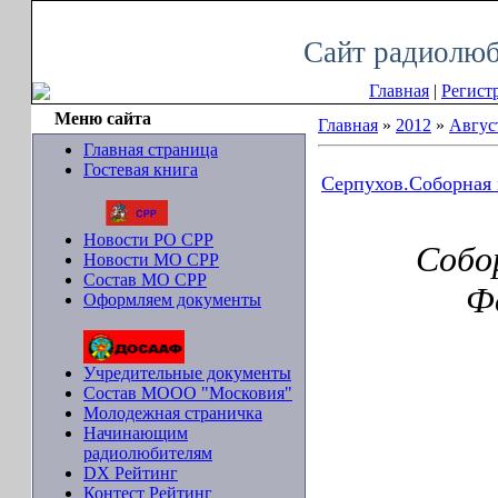
Пятница, 07.08.2026, 16:45
Сайт радиолюб
Главная
|
Регист
Меню сайта
Главная
»
2012
»
Авгус
Главная страница
Гостевая книга
Серпухов.Соборная 
Новости РО СРР
Собор
Новости МО СРР
Состав МО СРР
Ф
Оформляем документы
Учредительные документы
Состав МООО "Московия"
Молодежная страничка
Начинающим
радиолюбителям
DX Рейтинг
Контест Рейтинг