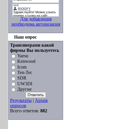
Для добавления
необходима авторизация
Наш опрос
Трансиверами какой
фирмы Вы пользуетесь
Yaesu
Kenwood
Icom
Ten-Tec
SDR
UW3DI
Другие
Результаты
|
Архив
опросов
Всего ответов:
882