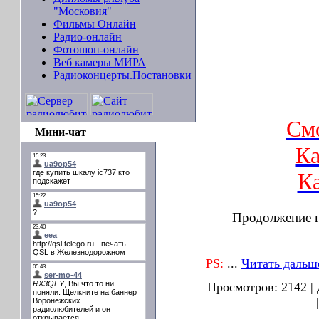
"Московия"
Фильмы Онлайн
Радио-онлайн
Фотошоп-онлайн
Веб камеры МИРА
Радиоконцерты.Постановки
См
Мини-чат
Ка
Ка
Продолжение п
PS:
...
Читать дальш
Просмотров:
2142
|