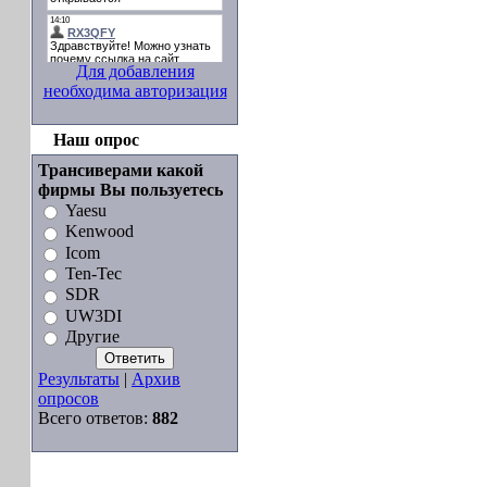
Для добавления
необходима авторизация
Наш опрос
Трансиверами какой
фирмы Вы пользуетесь
Yaesu
Kenwood
Icom
Ten-Tec
SDR
UW3DI
Другие
Результаты
|
Архив
опросов
Всего ответов:
882