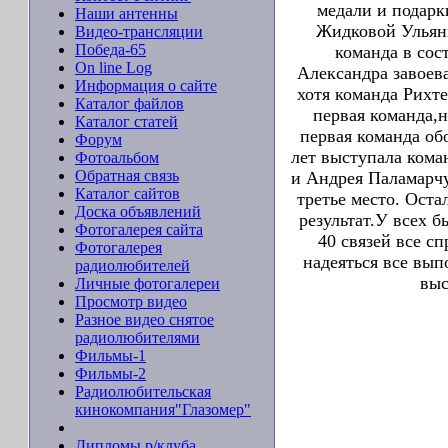
медали и подарк
Наши антенны
Жидковой Ульяны
Видео-трансляции
Победа-65
команда в сос
On line Log
Александра завоева
Информация о сайте
хотя команда Рихт
Каталог файлов
первая команда,н
Каталог статей
первая команда об
Форум
лет выступала кома
Фотоальбом
Обратная связь
и Андрея Паламарчу
Каталог сайтов
третье место. Ост
Доска объявлений
результат.У всех б
Фотогалерея сайта
40 связей все с
Фотогалерея
надеяться все вып
радиолюбителей
выс
Личные фотогалереи
Просмотр видео
Разное видео снятое
радиолюбителями
Фильмы-1
Фильмы-2
Радиолюбительская
кинокомпания"Глазомер"
Дипломы р/клуба