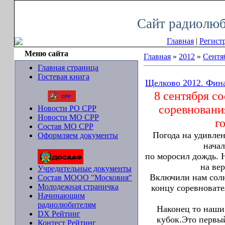
Пятница, 07.08.2026, 18:49
Сайт радиолюб
Главная
|
Регист
Меню сайта
Главная
»
2012
»
Сентя
Главная страница
Гостевая книга
Щелково 2012. Финал
8 сентября с
соревновани
Новости РО СРР
Новости МО СРР
г
Состав МО СРР
Погода на удивле
Оформляем документы
начал
по моросил дождь. 
на ве
Учредительные документы
Включили нам солн
Состав МООО "Московия"
Молодежная страничка
концу соревновате
Начинающим
радиолюбителям
Наконец то наши 
DX Рейтинг
кубок.Это первый
Контест Рейтинг