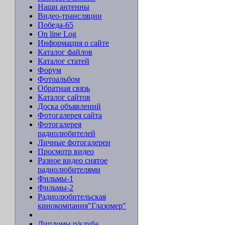
Наши антенны
Видео-трансляции
Победа-65
On line Log
Информация о сайте
Каталог файлов
Каталог статей
Форум
Фотоальбом
Обратная связь
Каталог сайтов
Доска объявлений
Фотогалерея сайта
Фотогалерея
радиолюбителей
Личные фотогалереи
Просмотр видео
Разное видео снятое
радиолюбителями
Фильмы-1
Фильмы-2
Радиолюбительская
кинокомпания"Глазомер"
Дипломы р/клуба