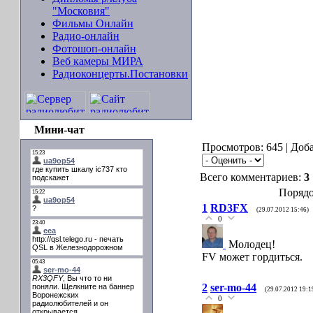
"Московия"
Фильмы Онлайн
Радио-онлайн
Фотошоп-онлайн
Веб камеры МИРА
Радиоконцерты.Постановки
Мини-чат
Просмотров: 645 | Доб
Всего комментариев:
3
Порядо
1
RD3FX
(29.07.2012 15:46)
0
Молодец!
FV может гордиться.
2
ser-mo-44
(29.07.2012 19:1
0