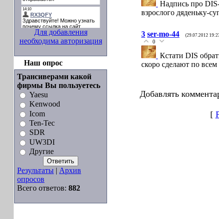
Надпись про DIS-
взрослого дяденьку-су
Для добавления
3
ser-mo-44
(29.07.2012 19:2
необходима авторизация
0
Кстати DIS обрат
Наш опрос
скоро сделают по всем
Трансиверами какой
фирмы Вы пользуетесь
Добавлять коммента
Yaesu
Kenwood
Icom
[
Ten-Tec
SDR
UW3DI
Другие
Результаты
|
Архив
опросов
Всего ответов:
882