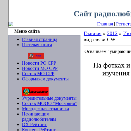
Пятница, 07.08.2026, 13:15
Сайт радиолюб
Главная
|
Регист
Меню сайта
Главная
»
2012
»
Ию
вид связи CW
Главная страница
Гостевая книга
Осваиваем "умирающи
Новости РО СРР
На фотках и 
Новости МО СРР
изучения 
Состав МО СРР
Оформляем документы
Учредительные документы
Состав МООО "Московия"
Молодежная страничка
Начинающим
радиолюбителям
DX Рейтинг
Контест Рейтинг