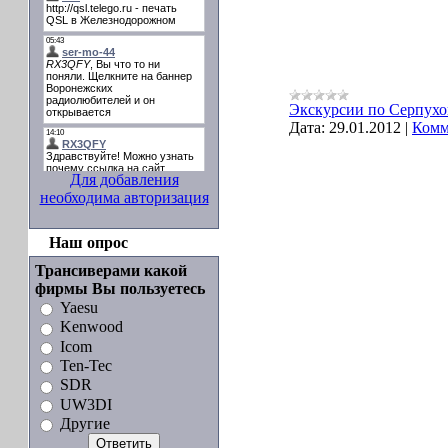
Экскурсии по Серпухо
Дата:
29.01.2012
|
Комм
Для добавления
необходима авторизация
Наш опрос
Трансиверами какой
фирмы Вы пользуетесь
Yaesu
Kenwood
Icom
Ten-Tec
SDR
UW3DI
Другие