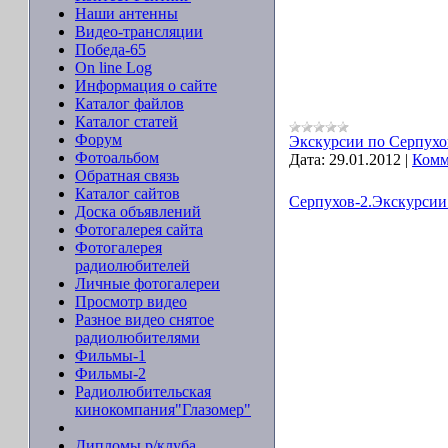
Наши антенны
Видео-трансляции
Победа-65
On line Log
Информация о сайте
Каталог файлов
Каталог статей
Форум
Экскурсии по Серпухо
Фотоальбом
Дата:
29.01.2012
|
Комм
Обратная связь
Каталог сайтов
Серпухов-2.Экскурсии 
Доска объявлений
Фотогалерея сайта
Фотогалерея
радиолюбителей
Личные фотогалереи
Просмотр видео
Разное видео снятое
радиолюбителями
Фильмы-1
Фильмы-2
Радиолюбительская
кинокомпания"Глазомер"
Дипломы р/клуба