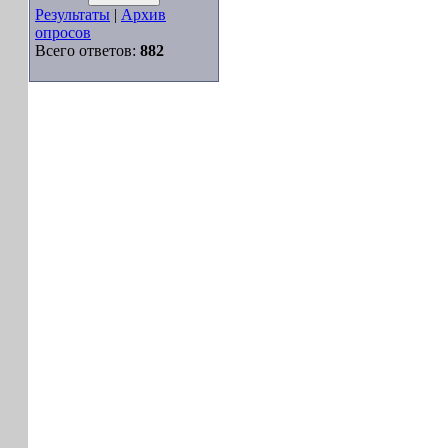
Результаты
|
Архив
опросов
Всего ответов:
882