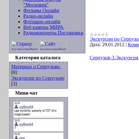
"Московия"
Фильмы Онлайн
Радио-онлайн
Фотошоп-онлайн
Веб камеры МИРА
Радиоконцерты.Постановки
Экскурсии по Серпухо
Дата:
29.01.2012
|
Комм
Категории каталога
Серпухов-3.Экскурсия 
Материал о Серпухове.
[0]
Экскурсии по Серпухову
[3]
Мини-чат