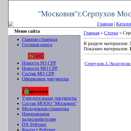
Четверг, 06.08.2026, 07:37
"Московия"г.Серпухов Мос
Главная
|
Катало
Меню сайта
Главная
»
Статьи
» Сер
Главная страница
В разделе материалов:
Гостевая книга
Показано материалов:
Новости РО СРР
Серпухов-1.Экскурсия 
Новости МО СРР
Состав МО СРР
Оформляем документы
Учредительные документы
Состав МООО "Московия"
Молодежная страничка
Начинающим
радиолюбителям
DX Рейтинг
Контест Рейтинг