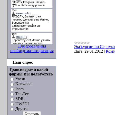
Для добавления
Экскурсии по Серпухо
необходима авторизация
Дата:
29.01.2012
|
Комм
Наш опрос
Трансиверами какой
фирмы Вы пользуетесь
Yaesu
Kenwood
Icom
Ten-Tec
SDR
UW3DI
Другие