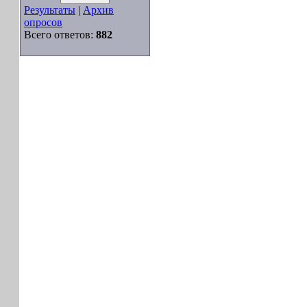
Результаты
|
Архив
опросов
Всего ответов:
882