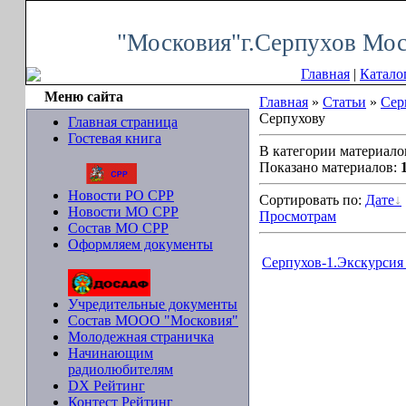
Четверг, 06.08.2026, 10:46
"Московия"г.Серпухов Мос
Главная
|
Катало
Меню сайта
Главная
»
Статьи
»
Сер
Серпухову
Главная страница
Гостевая книга
В категории материало
Показано материалов:
Новости РО СРР
Сортировать по:
Дате
Новости МО СРР
Просмотрам
Состав МО СРР
Оформляем документы
Серпухов-1.Экскурсия 
Учредительные документы
Состав МООО "Московия"
Молодежная страничка
Начинающим
радиолюбителям
DX Рейтинг
Контест Рейтинг