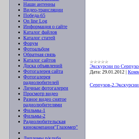
Наши антенны
Видео-трансляции
Победа-65
On line Log
Информация о сайте
Каталог файлов
Каталог статей
Форум
Фотоальбом
Обратная связь
Каталог сайтов
Доска объявлений
Экскурсии по Серпухо
Фотогалерея сайта
Дата:
29.01.2012
|
Комм
Фотогалерея
радиолюбителей
Серпухов-2.Экскурсии 
Личные фотогалереи
Просмотр видео
Разное видео снятое
радиолюбителями
Фильмы-1
Фильмы-2
Радиолюбительская
кинокомпания"Глазомер"
Дипломы р/клуба