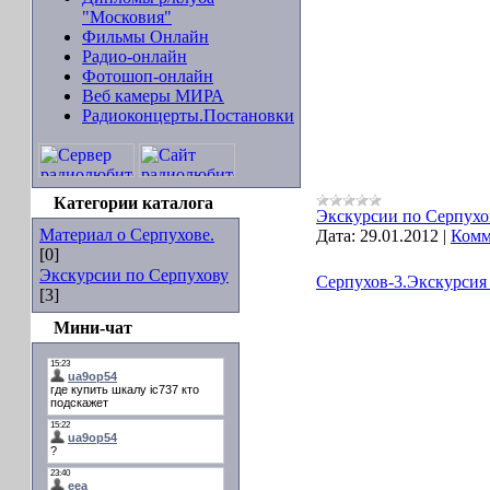
"Московия"
Фильмы Онлайн
Радио-онлайн
Фотошоп-онлайн
Веб камеры МИРА
Радиоконцерты.Постановки
Категории каталога
Экскурсии по Серпухо
Материал о Серпухове.
Дата:
29.01.2012
|
Комм
[0]
Экскурсии по Серпухову
Серпухов-3.Экскурсия 
[3]
Мини-чат