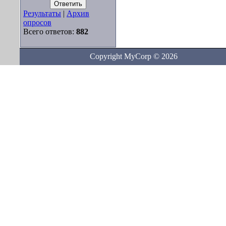
Результаты
|
Архив
опросов
Всего ответов:
882
Copyright MyCorp © 2026