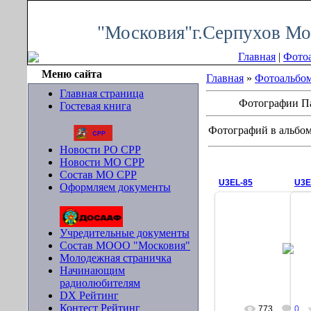
Воскресенье, 09.08.2026, 15:13
"Московия"г.Серпухов Мо
Главная
|
Фото
Меню сайта
Главная
»
Фотоальбо
Главная страница
Фотографии П
Гостевая книга
Фотографий в альбо
Новости РО СРР
Новости МО СРР
Состав МО СРР
U3EL-85
U3E
Оформляем документы
Учредительные документы
02.04.2010
Состав МООО "Московия"
U3EL
Молодежная страничка
ser-mo-4
Начинающим
радиолюбителям
DX Рейтинг
Контест Рейтинг
773
0