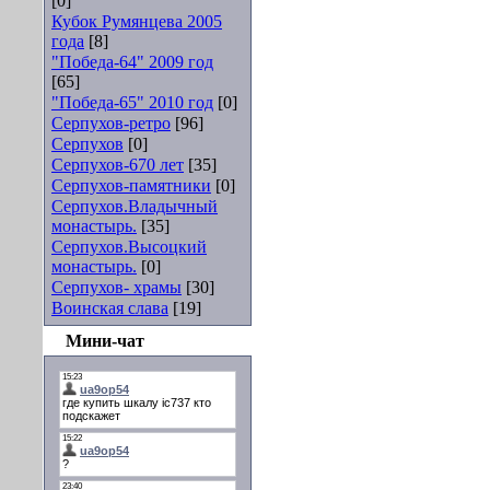
[0]
Кубок Румянцева 2005
года
[8]
"Победа-64" 2009 год
[65]
"Победа-65" 2010 год
[0]
Серпухов-ретро
[96]
Серпухов
[0]
Серпухов-670 лет
[35]
Серпухов-памятники
[0]
Серпухов.Владычный
монастырь.
[35]
Серпухов.Высоцкий
монастырь.
[0]
Серпухов- храмы
[30]
Воинская слава
[19]
Мини-чат