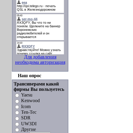
Для добавления
необходима авторизация
Наш опрос
Трансиверами какой
фирмы Вы пользуетесь
Yaesu
Kenwood
Icom
Ten-Tec
SDR
UW3DI
Другие