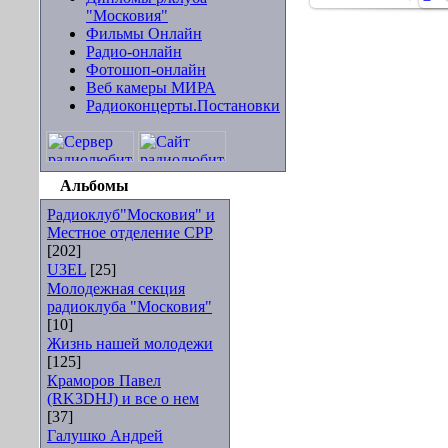
"Московия"
Фильмы Онлайн
Радио-онлайн
Фотошоп-онлайн
Веб камеры МИРА
Радиоконцерты.Постановки
Альбомы
Радиоклуб"Московия" и
Местное отделение СРР
[202]
U3EL
[25]
Молодежная секция
радиоклуба "Московия"
[10]
Жизнь нашей молодежи
[125]
Краморов Павел
(RK3DHJ) и все о нем
[37]
Галушко Андрей