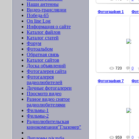
Наши антенны
Видео-трансляции
Фотография 1
Фот
Победа-65
On line Log
Информация о сайте
Каталог файлов
05.03.2010
Каталог статей
Форум
ser-mo-4
Фотоальбом
Обратная связь
Каталог сайтов
Доска объявлений
720
0
Фотогалерея сайта
Фотогалерея
Фотография 7
Фот
радиолюбителей
Личные фотогалереи
Просмотр видео
Разное видео снятое
радиолюбителями
05.03.2010
Фильмы-1
Фильмы-2
ser-mo-4
Радиолюбительская
кинокомпания"Глазомер"
959
0
Дипломы р/клуба