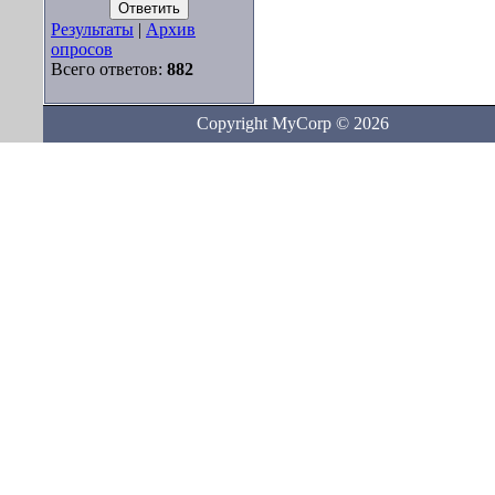
Результаты
|
Архив
опросов
Всего ответов:
882
Copyright MyCorp © 2026