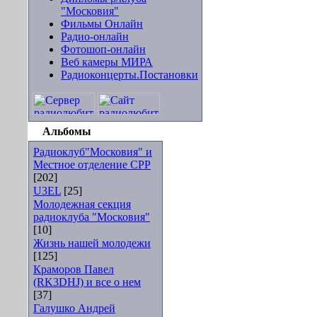
"Московия"
Фильмы Онлайн
Радио-онлайн
Фотошоп-онлайн
Веб камеры МИРА
Радиоконцерты.Постановки
Альбомы
Радиоклуб"Московия" и
Местное отделение СРР
[202]
U3EL
[25]
Молодежная секция
радиоклуба "Московия"
[10]
Жизнь нашей молодежи
[125]
Краморов Павел
(RK3DHJ) и все о нем
[37]
Галушко Андрей