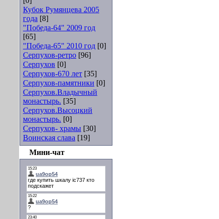
[0]
Кубок Румянцева 2005
года
[8]
"Победа-64" 2009 год
[65]
"Победа-65" 2010 год
[0]
Серпухов-ретро
[96]
Серпухов
[0]
Серпухов-670 лет
[35]
Серпухов-памятники
[0]
Серпухов.Владычный
монастырь.
[35]
Серпухов.Высоцкий
монастырь.
[0]
Серпухов- храмы
[30]
Воинская слава
[19]
Мини-чат