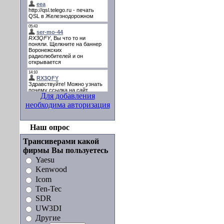
Для добавления
необходима авторизация
Наш опрос
Трансиверами какой
фирмы Вы пользуетесь
Yaesu
Kenwood
Icom
Ten-Tec
SDR
UW3DI
Другие