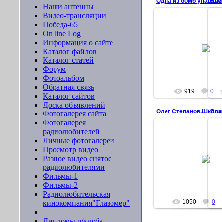
Вои
Наши антенны
Видео-трансляции
Победа-65
On line Log
25.03.2010
Информация о сайте
В
Каталог файлов
Каталог статей
ser-mo-4
Форум
Фотоальбом
Обратная связь
919
0
Каталог сайтов
Доска объявлений
Олег Степанов.Школа
Вои
Фотогалерея сайта
Фотогалерея
радиолюбителей
Личные фотогалереи
25.03.2010
Просмотр видео
Разное видео снятое
в
радиолюбителями
ser-mo-4
Фильмы-1
Фильмы-2
Радиолюбительская
1050
0
кинокомпания"Глазомер"
Дипломы р/клуба