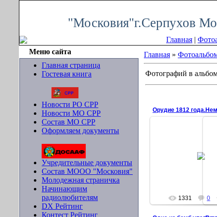
Пятница, 07.08.2026, 10:45
"Московия"г.Серпухов Мо
Главная
|
Фото
Меню сайта
Главная
»
Фотоальбо
Главная страница
Фотографий в альбо
Гостевая книга
Новости РО СРР
Орудие 1812 года.
Нем
Новости МО СРР
Состав МО СРР
Оформляем документы
25.03.2010
В
Учредительные документы
ser-mo-4
Состав МООО "Московия"
Молодежная страничка
Начинающим
радиолюбителям
1331
0
DX Рейтинг
Контест Рейтинг